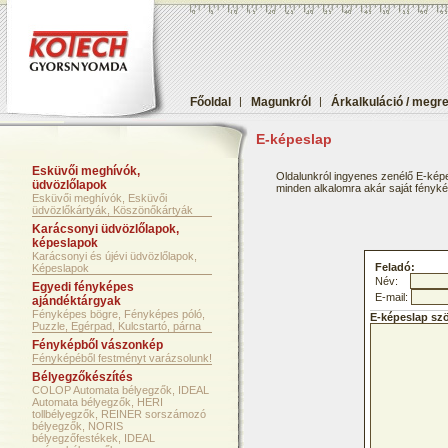
Főoldal
|
Magunkról
|
Árkalkuláció / megr
E-képeslap
Esküvői meghívók,
Oldalunkról ingyenes zenélő E-képe
üdvözlőlapok
minden alkalomra akár saját fényképf
Esküvői meghívók, Esküvői
üdvözlőkártyák, Köszönőkártyák
Karácsonyi üdvözlőlapok,
képeslapok
Karácsonyi és újévi üdvözlőlapok,
Feladó:
Képeslapok
Név:
Egyedi fényképes
E-mail:
ajándéktárgyak
Fényképes bögre, Fényképes póló,
E-képeslap sz
Puzzle, Egérpad, Kulcstartó, párna
Fényképből vászonkép
Fényképéből festményt varázsolunk!
Bélyegzőkészítés
COLOP Automata bélyegzők, IDEAL
Automata bélyegzők, HERI
tollbélyegzők, REINER sorszámozó
bélyegzők, NORIS
bélyegzőfestékek, IDEAL