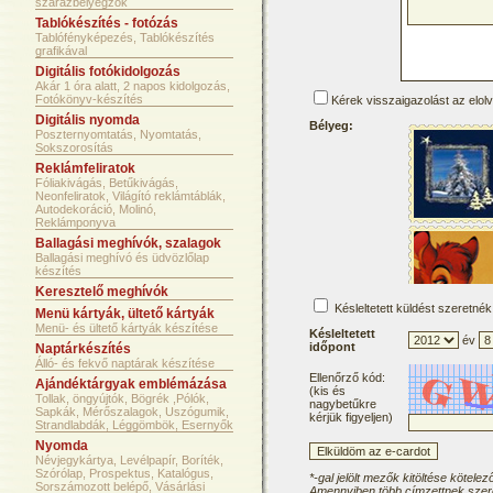
szárazbélyegzők
Tablókészítés - fotózás
Tablófényképezés, Tablókészítés
grafikával
Digitális fotókidolgozás
Akár 1 óra alatt, 2 napos kidolgozás,
Fotókönyv-készítés
Kérek visszaigazolást az elol
Digitális nyomda
Bélyeg:
Poszternyomtatás, Nyomtatás,
Sokszorosítás
Reklámfeliratok
Fóliakivágás, Betűkivágás,
Neonfeliratok, Világító reklámtáblák,
Autodekoráció, Molinó,
Reklámponyva
Ballagási meghívók, szalagok
Ballagási meghívó és üdvözlőlap
készítés
Keresztelő meghívók
Késleltetett küldést szeretnék
Menü kártyák, ültető kártyák
Menü- és ültető kártyák készítése
Késleltetett
év
időpont
Naptárkészítés
Álló- és fekvő naptárak készítése
Ellenőrző kód:
Ajándéktárgyak emblémázása
(kis és
Tollak, öngyújtók, Bögrék ,Pólók,
nagybetűkre
Sapkák, Mérőszalagok, Uszógumik,
kérjük figyeljen)
Strandlabdák, Léggömbök, Esernyők
Nyomda
Névjegykártya, Levélpapír, Boríték,
Szórólap, Prospektus, Katalógus,
*-gal jelölt mezők kitöltése kötelez
Sorszámozott belépő, Vásárlási
Amennyiben több címzettnek szere