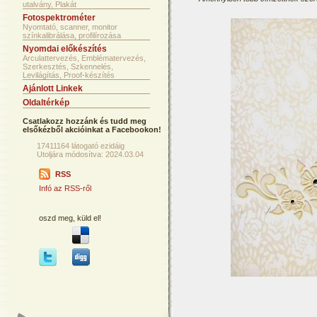
utalvány, Plakát
Fotospektrométer
Nyomtató, scanner, monitor
színkalibrálása, profilírozása
Nyomdai előkészítés
Arculattervezés, Emblématervezés,
Szerkesztés, Szkennelés,
Levilágítás, Proof-készítés
Ajánlott Linkek
Oldaltérkép
Csatlakozz hozzánk és tudd meg
elsőkézből akcióinkat a Facebookon!
17411164 látogató ezidáig
Utoljára módosítva: 2024.03.04
RSS
Infó az RSS-ről
oszd meg, küld el!