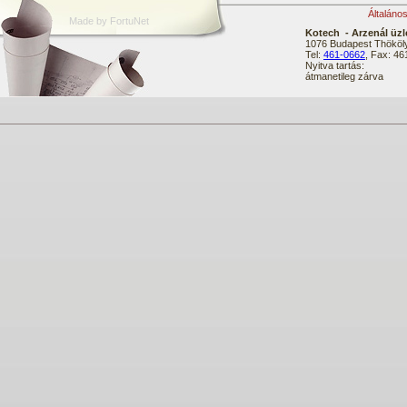
Általáno
Made by FortuNet
Kotech - Arzenál üzl
1076 Budapest Thököly
Tel:
461-0662
, Fax: 4
Nyitva tartás:
átmanetileg zárva