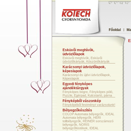
Főoldal
|
Ma
E
Esküvői meghívók,
üdvözlőlapok
Esküvői meghívók, Esküvői
üdvözlőkártyák, Köszönőkártyák
Karácsonyi üdvözlőlapok,
képeslapok
Karácsonyi és újévi üdvözlőlapok,
Képeslapok
Egyedi fényképes
ajándéktárgyak
Fényképes bögre, Fényképes póló,
Puzzle, Egérpad, Kulcstartó, párna
Fényképből vászonkép
Fényképéből festményt varázsolunk!
Bélyegzőkészítés
COLOP Automata bélyegzők, IDEAL
Automata bélyegzők, HERI
tollbélyegzők, REINER sorszámozó
bélyegzők, NORIS
bélyegzőfestékek, IDEAL