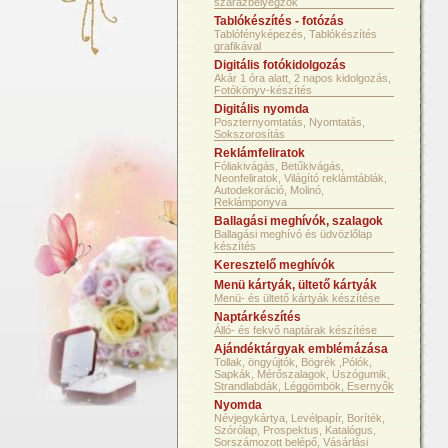
szárazbélyegzők
Tablókészítés - fotózás
Tablófényképezés, Tablókészítés
grafikával
Digitális fotókidolgozás
Akár 1 óra alatt, 2 napos kidolgozás,
Fotókönyv-készítés
Digitális nyomda
Poszternyomtatás, Nyomtatás,
Sokszorosítás
Reklámfeliratok
Fóliakivágás, Betűkivágás,
Neonfeliratok, Világító reklámtáblák,
Autodekoráció, Molinó,
Reklámponyva
Ballagási meghívók, szalagok
Ballagási meghívó és üdvözlőlap
készítés
Keresztelő meghívók
Menü kártyák, ültető kártyák
Menü- és ültető kártyák készítése
Naptárkészítés
Álló- és fekvő naptárak készítése
Ajándéktárgyak emblémázása
Tollak, öngyújtók, Bögrék ,Pólók,
Sapkák, Mérőszalagok, Uszógumik,
Strandlabdák, Léggömbök, Esernyők
Nyomda
Névjegykártya, Levélpapír, Boríték,
Szórólap, Prospektus, Katalógus,
Sorszámozott belépő, Vásárlási