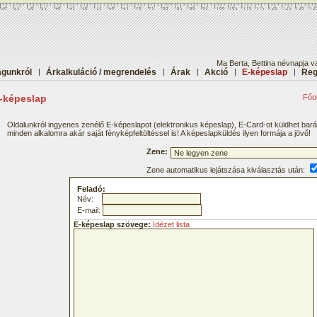
Ma Berta, Bettina névnapja v
gunkról
|
Árkalkuláció / megrendelés
|
Árak
|
Akció
|
E-képeslap
|
Reg
-képeslap
Főol
Oldalunkról ingyenes zenélő E-képeslapot (elektronikus képeslap), E-Card-ot küldhet bar
minden alkalomra akár saját fényképfeltöltéssel is! A képeslapküldés ilyen formája a jövő!
Zene:
Zene automatikus lejátszása kiválasztás után:
Feladó:
Név:
E-mail:
E-képeslap szövege:
Idézet lista