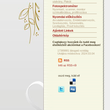
utalvány, Plakát
Fotospektrométer
Nyomtató, scanner, monitor
színkalibrálása, profilírozása
Nyomdai előkészítés
Arculattervezés, Emblématervezés,
Szerkesztés, Szkennelés,
Levilágítás, Proof-készítés
Ajánlott Linkek
Oldaltérkép
Csatlakozz hozzánk és tudd meg
elsőkézből akcióinkat a Facebookon!
17389881 látogató ezidáig
Utoljára módosítva: 2024.03.04
RSS
Infó az RSS-ről
oszd meg, küld el!