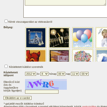
Kérek visszaigazolást az elolvasásról
Bélyeg:
Késleltetett küldést szeretnék
Késleltetett
év
hónap
nap
:
időpont
Ellenőrző kód:
(kis és
nagybetűkre
kérjük figyeljen)
*-gal jelölt mezők kitöltése kötelező
Amennyiben több címzettnek szeretné elküldeni képeslapját, kérjük
regisztráljon
és lépjen