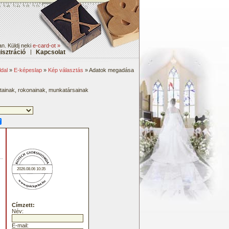
an. Küldj neki
e-card-ot »
isztráció
|
Kapcsolat
dal
»
E-képeslap
»
Kép választás
» Adatok megadása
átainak, rokonainak, munkatársainak
2026.08.06 10:35
Címzett:
Név:
E-mail: