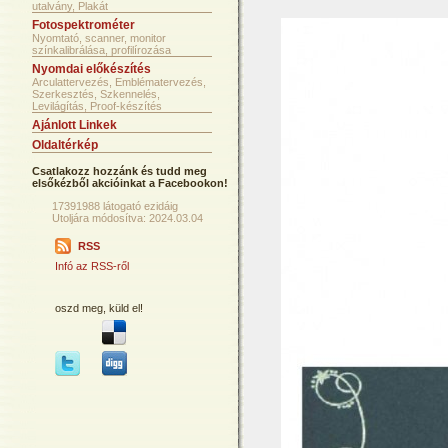
utalvány, Plakát
Fotospektrométer
Nyomtató, scanner, monitor
színkalibrálása, profilírozása
Nyomdai előkészítés
Arculattervezés, Emblématervezés,
Szerkesztés, Szkennelés,
Levilágítás, Proof-készítés
Ajánlott Linkek
Oldaltérkép
Csatlakozz hozzánk és tudd meg
elsőkézből akcióinkat a Facebookon!
17391988 látogató ezidáig
Utoljára módosítva: 2024.03.04
RSS
Infó az RSS-ről
oszd meg, küld el!