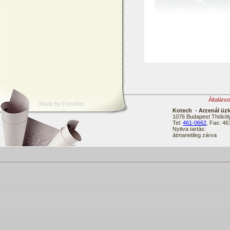
Általáno
Made by FortuNet
Kotech - Arzenál üzl
1076 Budapest Thököly
Tel:
461-0662
, Fax: 4
Nyitva tartás:
átmanetileg zárva