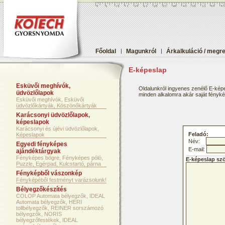
Főoldal
|
Magunkról
|
Árkalkuláció / megr
E-képeslap
Esküvői meghívók,
Oldalunkról ingyenes zenélő E-képe
üdvözlőlapok
minden alkalomra akár saját fényképf
Esküvői meghívók, Esküvői
üdvözlőkártyák, Köszönőkártyák
Karácsonyi üdvözlőlapok,
képeslapok
Karácsonyi és újévi üdvözlőlapok,
Feladó:
Képeslapok
Név:
Egyedi fényképes
E-mail:
ajándéktárgyak
Fényképes bögre, Fényképes póló,
E-képeslap sz
Puzzle, Egérpad, Kulcstartó, párna
Fényképből vászonkép
Fényképéből festményt varázsolunk!
Bélyegzőkészítés
COLOP Automata bélyegzők, IDEAL
Automata bélyegzők, HERI
tollbélyegzők, REINER sorszámozó
bélyegzők, NORIS
bélyegzőfestékek, IDEAL