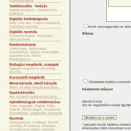
szárazbélyegzők
Tablókészítés - fotózás
Tablófényképezés, Tablókészítés
grafikával
Digitális fotókidolgozás
Akár 1 óra alatt, 2 napos kidolgozás,
Fotókönyv-készítés
Kérek visszaigazolást az elol
Digitális nyomda
Bélyeg:
Poszternyomtatás, Nyomtatás,
Sokszorosítás
Reklámfeliratok
Fóliakivágás, Betűkivágás,
Neonfeliratok, Világító reklámtáblák,
Autodekoráció, Molinó,
Reklámponyva
Ballagási meghívók, szalagok
Ballagási meghívó és üdvözlőlap
készítés
Keresztelő meghívók
Késleltetett küldést szeretnék
Menü kártyák, ültető kártyák
Menü- és ültető kártyák készítése
Késleltetett időpont
Naptárkészítés
Álló- és fekvő naptárak készítése
Ellenőrző kód:
Ajándéktárgyak emblémázása
(kis és nagybetűkre kérjük figyelje
Tollak, öngyújtók, Bögrék ,Pólók,
Sapkák, Mérőszalagok, Uszógumik,
Strandlabdák, Léggömbök, Esernyők
Nyomda
Névjegykártya, Levélpapír, Boríték,
*-gal jelölt mezők kitöltése kötelez
Szórólap, Prospektus, Katalógus,
Amennyiben több címzettnek szere
Sorszámozott belépő, Vásárlási