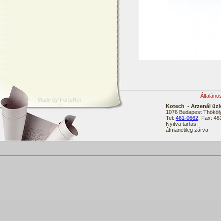
Általáno
Made by FortuNet
Kotech - Arzenál üzl
1076 Budapest Thököly
Tel:
461-0662
, Fax: 4
Nyitva tartás:
átmanetileg zárva