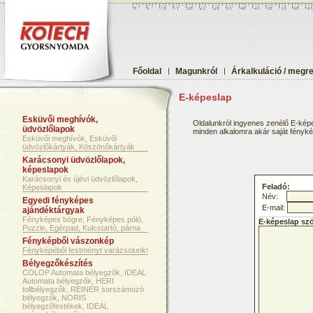
Főoldal
|
Magunkról
|
Árkalkuláció / megr
E-képeslap
Esküvői meghívók,
Oldalunkról ingyenes zenélő E-képe
üdvözlőlapok
minden alkalomra akár saját fényképf
Esküvői meghívók, Esküvői
üdvözlőkártyák, Köszönőkártyák
Karácsonyi üdvözlőlapok,
képeslapok
Karácsonyi és újévi üdvözlőlapok,
Feladó:
Képeslapok
Név:
Egyedi fényképes
E-mail:
ajándéktárgyak
Fényképes bögre, Fényképes póló,
E-képeslap sz
Puzzle, Egérpad, Kulcstartó, párna
Fényképből vászonkép
Fényképéből festményt varázsolunk!
Bélyegzőkészítés
COLOP Automata bélyegzők, IDEAL
Automata bélyegzők, HERI
tollbélyegzők, REINER sorszámozó
bélyegzők, NORIS
bélyegzőfestékek, IDEAL