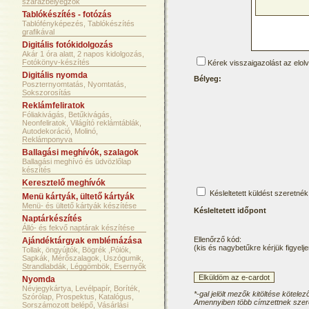
szárazbélyegzők
Tablókészítés - fotózás
Tablófényképezés, Tablókészítés
grafikával
Digitális fotókidolgozás
Akár 1 óra alatt, 2 napos kidolgozás,
Fotókönyv-készítés
Kérek visszaigazolást az elol
Digitális nyomda
Bélyeg:
Poszternyomtatás, Nyomtatás,
Sokszorosítás
Reklámfeliratok
Fóliakivágás, Betűkivágás,
Neonfeliratok, Világító reklámtáblák,
Autodekoráció, Molinó,
Reklámponyva
Ballagási meghívók, szalagok
Ballagási meghívó és üdvözlőlap
készítés
Keresztelő meghívók
Késleltetett küldést szeretnék
Menü kártyák, ültető kártyák
Menü- és ültető kártyák készítése
Késleltetett időpont
Naptárkészítés
Álló- és fekvő naptárak készítése
Ellenőrző kód:
Ajándéktárgyak emblémázása
(kis és nagybetűkre kérjük figyelje
Tollak, öngyújtók, Bögrék ,Pólók,
Sapkák, Mérőszalagok, Uszógumik,
Strandlabdák, Léggömbök, Esernyők
Nyomda
Névjegykártya, Levélpapír, Boríték,
*-gal jelölt mezők kitöltése kötelez
Szórólap, Prospektus, Katalógus,
Amennyiben több címzettnek szere
Sorszámozott belépő, Vásárlási