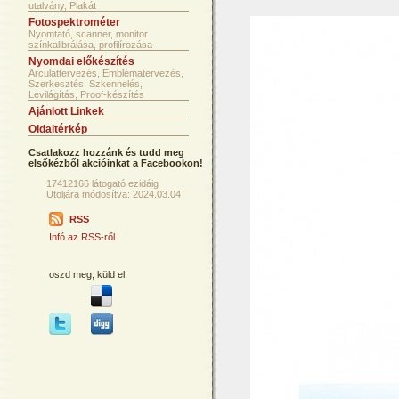
utalvány, Plakát
Fotospektrométer
Nyomtató, scanner, monitor
színkalibrálása, profilírozása
Nyomdai előkészítés
Arculattervezés, Emblématervezés,
Szerkesztés, Szkennelés,
Levilágítás, Proof-készítés
Ajánlott Linkek
Oldaltérkép
Csatlakozz hozzánk és tudd meg
elsőkézből akcióinkat a Facebookon!
17412166 látogató ezidáig
Utoljára módosítva: 2024.03.04
RSS
Infó az RSS-ről
oszd meg, küld el!