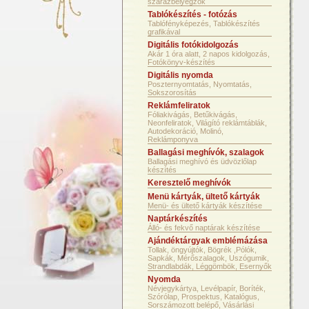
szárazbélyegzők
Tablókészítés - fotózás
Tablófényképezés, Tablókészítés
grafikával
Digitális fotókidolgozás
Akár 1 óra alatt, 2 napos kidolgozás,
Fotókönyv-készítés
Digitális nyomda
Poszternyomtatás, Nyomtatás,
Sokszorosítás
Reklámfeliratok
Fóliakivágás, Betűkivágás,
Neonfeliratok, Világító reklámtáblák,
Autodekoráció, Molinó,
Reklámponyva
Ballagási meghívók, szalagok
Ballagási meghívó és üdvözlőlap
készítés
Keresztelő meghívók
Menü kártyák, ültető kártyák
Menü- és ültető kártyák készítése
Naptárkészítés
Álló- és fekvő naptárak készítése
Ajándéktárgyak emblémázása
Tollak, öngyújtók, Bögrék ,Pólók,
Sapkák, Mérőszalagok, Uszógumik,
Strandlabdák, Léggömbök, Esernyők
Nyomda
Névjegykártya, Levélpapír, Boríték,
Szórólap, Prospektus, Katalógus,
Sorszámozott belépő, Vásárlási