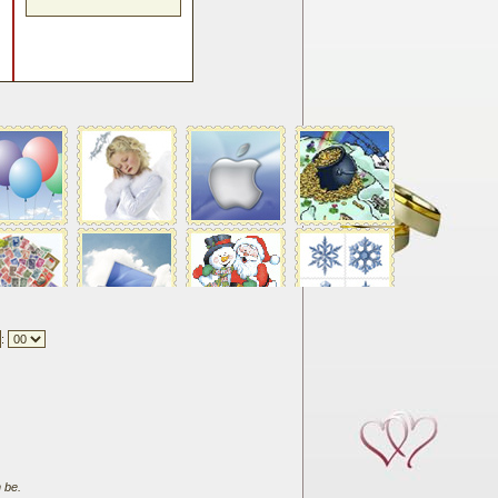
:
 be.