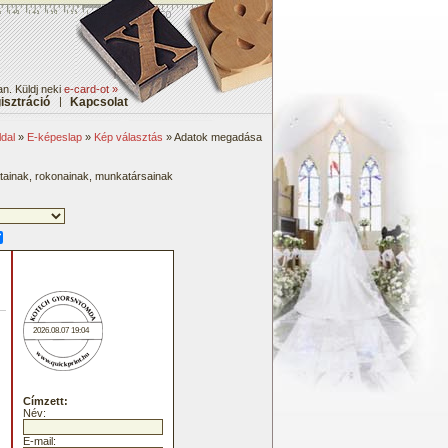
n. Küldj neki
e-card-ot »
isztráció
|
Kapcsolat
dal
»
E-képeslap
»
Kép választás
» Adatok megadása
átainak, rokonainak, munkatársainak
2026.08.07 19:04
Címzett:
Név:
E-mail: