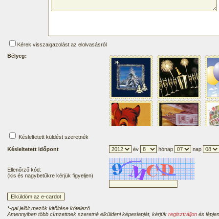
Kérek visszaigazolást az elolvasásról
Bélyeg:
Késleltetett küldést szeretnék
Késleltetett időpont
év
hónap
nap
Ellenőrző kód:
(kis és nagybetűkre kérjük figyeljen)
*-gal jelölt mezők kitöltése kötelező
Amennyiben több címzettnek szeretné elküldeni képeslapját, kérjük
regisztráljon
és lépjen