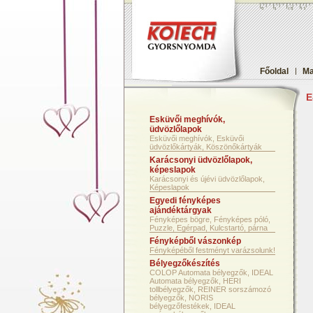
Főoldal
|
Ma
E
Esküvői meghívók,
üdvözlőlapok
Esküvői meghívók, Esküvői
üdvözlőkártyák, Köszönőkártyák
Karácsonyi üdvözlőlapok,
képeslapok
Karácsonyi és újévi üdvözlőlapok,
Képeslapok
Egyedi fényképes
ajándéktárgyak
Fényképes bögre, Fényképes póló,
Puzzle, Egérpad, Kulcstartó, párna
Fényképből vászonkép
Fényképéből festményt varázsolunk!
Bélyegzőkészítés
COLOP Automata bélyegzők, IDEAL
Automata bélyegzők, HERI
tollbélyegzők, REINER sorszámozó
bélyegzők, NORIS
bélyegzőfestékek, IDEAL