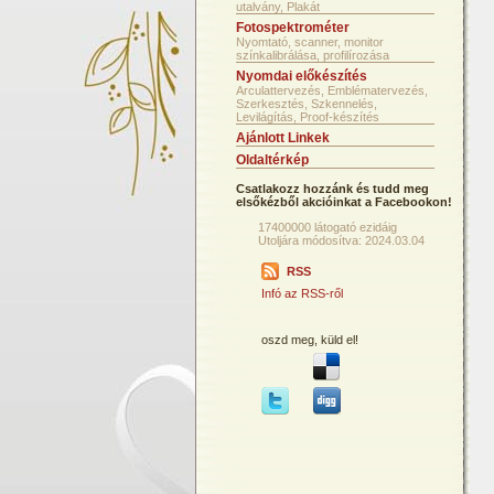
utalvány, Plakát
Fotospektrométer
Nyomtató, scanner, monitor
színkalibrálása, profilírozása
Nyomdai előkészítés
Arculattervezés, Emblématervezés,
Szerkesztés, Szkennelés,
Levilágítás, Proof-készítés
Ajánlott Linkek
Oldaltérkép
Csatlakozz hozzánk és tudd meg
elsőkézből akcióinkat a Facebookon!
17400000 látogató ezidáig
Utoljára módosítva: 2024.03.04
RSS
Infó az RSS-ről
oszd meg, küld el!