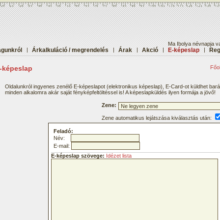
Ma Ibolya névnapja va
gunkról
|
Árkalkuláció / megrendelés
|
Árak
|
Akció
|
E-képeslap
|
Reg
-képeslap
Főol
Oldalunkról ingyenes zenélő E-képeslapot (elektronikus képeslap), E-Card-ot küldhet bar
minden alkalomra akár saját fényképfeltöltéssel is! A képeslapküldés ilyen formája a jövő!
Zene:
Zene automatikus lejátszása kiválasztás után:
Feladó:
Név:
E-mail:
E-képeslap szövege:
Idézet lista