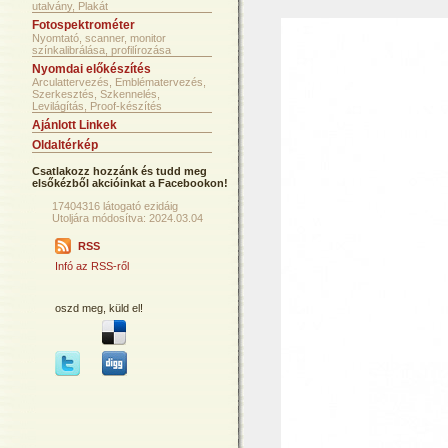
utalvány, Plakát
Fotospektrométer
Nyomtató, scanner, monitor
színkalibrálása, profilírozása
Nyomdai előkészítés
Arculattervezés, Emblématervezés,
Szerkesztés, Szkennelés,
Levilágítás, Proof-készítés
Ajánlott Linkek
Oldaltérkép
Csatlakozz hozzánk és tudd meg
elsőkézből akcióinkat a Facebookon!
17404316 látogató ezidáig
Utoljára módosítva: 2024.03.04
RSS
Infó az RSS-ről
oszd meg, küld el!