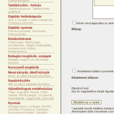
szárazbélyegzők
Tablókészítés - fotózás
Tablófényképezés, Tablókészítés
grafikával
Digitális fotókidolgozás
Akár 1 óra alatt, 2 napos kidolgozás,
Fotókönyv-készítés
Kérek visszaigazolást az elol
Digitális nyomda
Bélyeg:
Poszternyomtatás, Nyomtatás,
Sokszorosítás
Reklámfeliratok
Fóliakivágás, Betűkivágás,
Neonfeliratok, Világító reklámtáblák,
Autodekoráció, Molinó,
Reklámponyva
Ballagási meghívók, szalagok
Ballagási meghívó és üdvözlőlap
készítés
Keresztelő meghívók
Késleltetett küldést szeretnék
Menü kártyák, ültető kártyák
Menü- és ültető kártyák készítése
Késleltetett időpont
Naptárkészítés
Álló- és fekvő naptárak készítése
Ellenőrző kód:
Ajándéktárgyak emblémázása
(kis és nagybetűkre kérjük figyelje
Tollak, öngyújtók, Bögrék ,Pólók,
Sapkák, Mérőszalagok, Uszógumik,
Strandlabdák, Léggömbök, Esernyők
Nyomda
Névjegykártya, Levélpapír, Boríték,
*-gal jelölt mezők kitöltése kötelez
Szórólap, Prospektus, Katalógus,
Amennyiben több címzettnek szere
Sorszámozott belépő, Vásárlási