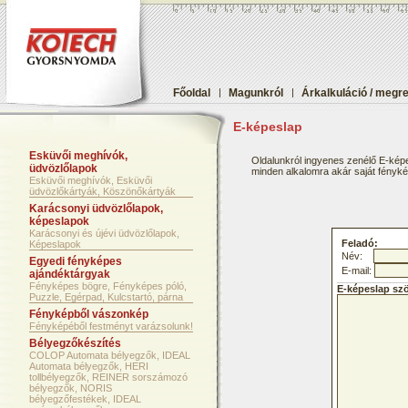
Főoldal
|
Magunkról
|
Árkalkuláció / megr
E-képeslap
Esküvői meghívók,
Oldalunkról ingyenes zenélő E-képe
üdvözlőlapok
minden alkalomra akár saját fényképf
Esküvői meghívók, Esküvői
üdvözlőkártyák, Köszönőkártyák
Karácsonyi üdvözlőlapok,
képeslapok
Karácsonyi és újévi üdvözlőlapok,
Feladó:
Képeslapok
Név:
Egyedi fényképes
E-mail:
ajándéktárgyak
Fényképes bögre, Fényképes póló,
E-képeslap sz
Puzzle, Egérpad, Kulcstartó, párna
Fényképből vászonkép
Fényképéből festményt varázsolunk!
Bélyegzőkészítés
COLOP Automata bélyegzők, IDEAL
Automata bélyegzők, HERI
tollbélyegzők, REINER sorszámozó
bélyegzők, NORIS
bélyegzőfestékek, IDEAL