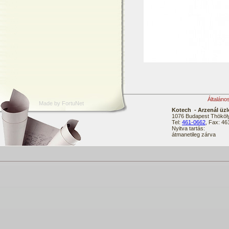
Általáno
Made by FortuNet
Kotech - Arzenál üzl
1076 Budapest Thököly
Tel:
461-0662
, Fax: 4
Nyitva tartás:
átmanetileg zárva