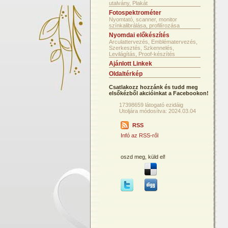
utalvány, Plakát
Fotospektrométer
Nyomtató, scanner, monitor
színkalibrálása, profilírozása
Nyomdai előkészítés
Arculattervezés, Emblématervezés,
Szerkesztés, Szkennelés,
Levilágítás, Proof-készítés
Ajánlott Linkek
Oldaltérkép
Csatlakozz hozzánk és tudd meg
elsőkézből akcióinkat a Facebookon!
17398659 látogató ezidáig
Utoljára módosítva: 2024.03.04
RSS
Infó az RSS-ről
oszd meg, küld el!