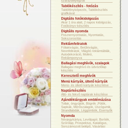
szárazbélyegzők
Tablókészítés - fotózás
Tablófényképezés, Tablókészítés
grafikával
Digitális fotókidolgozás
Akár 1 óra alatt, 2 napos kidolgozás,
Fotókönyv-készítés
Digitális nyomda
Poszternyomtatás, Nyomtatás,
Sokszorosítás
Reklámfeliratok
Fóliakivágás, Betűkivágás,
Neonfeliratok, Világító reklámtáblák,
Autodekoráció, Molinó,
Reklámponyva
Ballagási meghívók, szalagok
Ballagási meghívó és üdvözlőlap
készítés
Keresztelő meghívók
Menü kártyák, ültető kártyák
Menü- és ültető kártyák készítése
Naptárkészítés
Álló- és fekvő naptárak készítése
Ajándéktárgyak emblémázása
Tollak, öngyújtók, Bögrék ,Pólók,
Sapkák, Mérőszalagok, Uszógumik,
Strandlabdák, Léggömbök, Esernyők
Nyomda
Névjegykártya, Levélpapír, Boríték,
Szórólap, Prospektus, Katalógus,
Sorszámozott belépő, Vásárlási