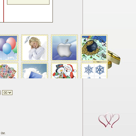
:
 be.