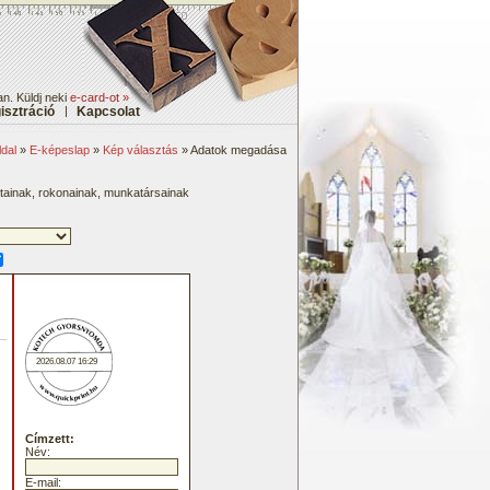
n. Küldj neki
e-card-ot »
isztráció
|
Kapcsolat
dal
»
E-képeslap
»
Kép választás
» Adatok megadása
átainak, rokonainak, munkatársainak
2026.08.07 16:29
Címzett:
Név:
E-mail: