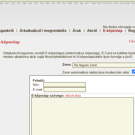
Ma Ibolya névnapja va
gunkról
|
Árkalkuláció / megrendelés
|
Árak
|
Akció
|
E-képeslap
|
Reg
-képeslap
Főol
Oldalunkról ingyenes zenélő E-képeslapot (elektronikus képeslap), E-Card-ot küldhet bar
minden alkalomra akár saját fényképfeltöltéssel is! A képeslapküldés ilyen formája a jövő!
Zene:
Zene automatikus lejátszása kiválasztás után:
Feladó:
Név:
E-mail:
E-képeslap szövege:
Idézet lista