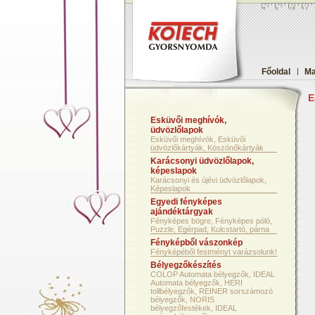
Főoldal
|
Ma
E
Esküvői meghívók,
üdvözlőlapok
Esküvői meghívók, Esküvői
üdvözlőkártyák, Köszönőkártyák
Karácsonyi üdvözlőlapok,
képeslapok
Karácsonyi és újévi üdvözlőlapok,
Képeslapok
Egyedi fényképes
ajándéktárgyak
Fényképes bögre, Fényképes póló,
Puzzle, Egérpad, Kulcstartó, párna
Fényképből vászonkép
Fényképéből festményt varázsolunk!
Bélyegzőkészítés
COLOP Automata bélyegzők, IDEAL
Automata bélyegzők, HERI
tollbélyegzők, REINER sorszámozó
bélyegzők, NORIS
bélyegzőfestékek, IDEAL