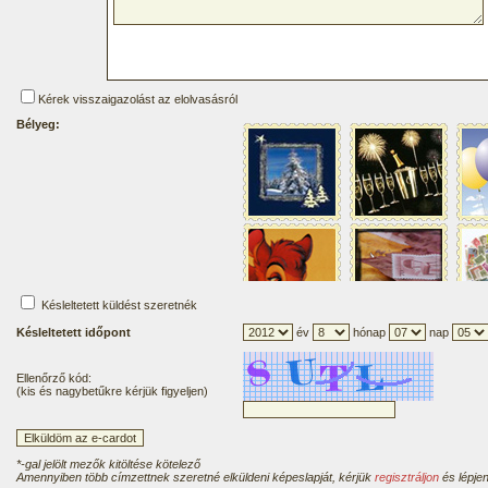
Kérek visszaigazolást az elolvasásról
Bélyeg:
Késleltetett küldést szeretnék
Késleltetett időpont
év
hónap
nap
Ellenőrző kód:
(kis és nagybetűkre kérjük figyeljen)
*-gal jelölt mezők kitöltése kötelező
Amennyiben több címzettnek szeretné elküldeni képeslapját, kérjük
regisztráljon
és lépjen