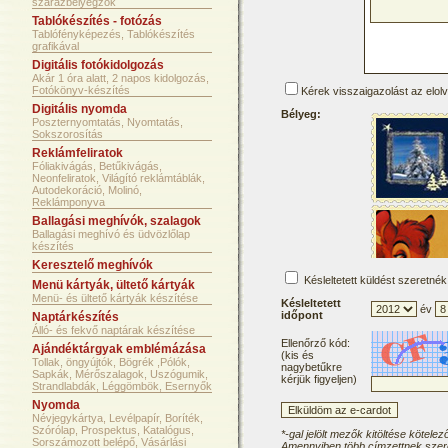
szárazbélyegzők
Tablókészítés - fotózás
Tablófényképezés, Tablókészítés
grafikával
Digitális fotókidolgozás
Akár 1 óra alatt, 2 napos kidolgozás,
Fotókönyv-készítés
Kérek visszaigazolást az elol
Digitális nyomda
Bélyeg:
Poszternyomtatás, Nyomtatás,
Sokszorosítás
Reklámfeliratok
Fóliakivágás, Betűkivágás,
Neonfeliratok, Világító reklámtáblák,
Autodekoráció, Molinó,
Reklámponyva
Ballagási meghívók, szalagok
Ballagási meghívó és üdvözlőlap
készítés
Keresztelő meghívók
Késleltetett küldést szeretnék
Menü kártyák, ültető kártyák
Menü- és ültető kártyák készítése
Késleltetett
év
időpont
Naptárkészítés
Álló- és fekvő naptárak készítése
Ellenőrző kód:
Ajándéktárgyak emblémázása
(kis és
Tollak, öngyújtók, Bögrék ,Pólók,
nagybetűkre
Sapkák, Mérőszalagok, Uszógumik,
kérjük figyeljen)
Strandlabdák, Léggömbök, Esernyők
Nyomda
Névjegykártya, Levélpapír, Boríték,
Szórólap, Prospektus, Katalógus,
*-gal jelölt mezők kitöltése kötelez
Sorszámozott belépő, Vásárlási
Amennyiben több címzettnek szere