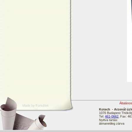
Általáno
Made by FortuNet
Kotech - Arzenál üzl
1076 Budapest Thököly
Tel:
461-0662
, Fax: 4
Nyitva tartás:
átmanetileg zárva