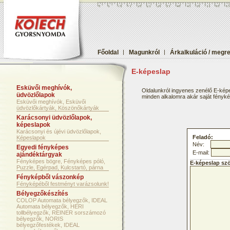
Főoldal
|
Magunkról
|
Árkalkuláció / megr
E-képeslap
Esküvői meghívók,
Oldalunkról ingyenes zenélő E-képe
üdvözlőlapok
minden alkalomra akár saját fényképf
Esküvői meghívók, Esküvői
üdvözlőkártyák, Köszönőkártyák
Karácsonyi üdvözlőlapok,
képeslapok
Karácsonyi és újévi üdvözlőlapok,
Feladó:
Képeslapok
Név:
Egyedi fényképes
E-mail:
ajándéktárgyak
Fényképes bögre, Fényképes póló,
E-képeslap sz
Puzzle, Egérpad, Kulcstartó, párna
Fényképből vászonkép
Fényképéből festményt varázsolunk!
Bélyegzőkészítés
COLOP Automata bélyegzők, IDEAL
Automata bélyegzők, HERI
tollbélyegzők, REINER sorszámozó
bélyegzők, NORIS
bélyegzőfestékek, IDEAL