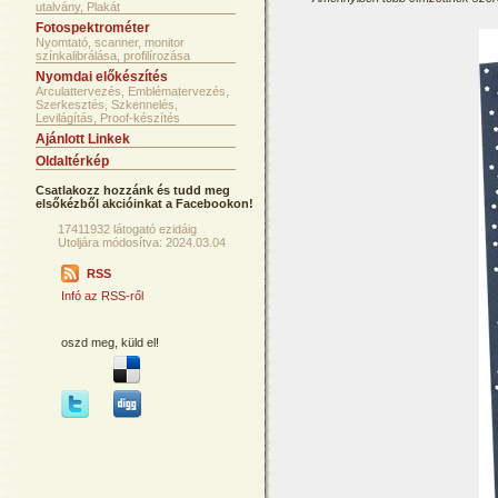
utalvány, Plakát
Fotospektrométer
Nyomtató, scanner, monitor
színkalibrálása, profilírozása
Nyomdai előkészítés
Arculattervezés, Emblématervezés,
Szerkesztés, Szkennelés,
Levilágítás, Proof-készítés
Ajánlott Linkek
Oldaltérkép
Csatlakozz hozzánk és tudd meg
elsőkézből akcióinkat a Facebookon!
17411932 látogató ezidáig
Utoljára módosítva: 2024.03.04
RSS
Infó az RSS-ről
oszd meg, küld el!