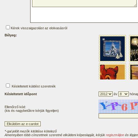
Kérek visszaigazolást az elolvasásról
Bélyeg:
Késleltetett küldést szeretnék
Késleltetett időpont
év
hóna
Ellenőrző kód:
(kis és nagybetűkre kérjük figyeljen)
*-gal jelölt mezők kitöltése kötelező
Amennyiben több címzettnek szeretné elküldeni képeslapját, kérjük
regisztráljon
és lépjen