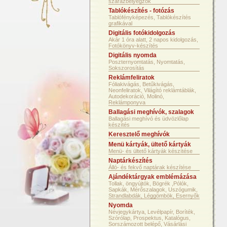
szárazbélyegzők
Tablókészítés - fotózás
Tablófényképezés, Tablókészítés
grafikával
Digitális fotókidolgozás
Akár 1 óra alatt, 2 napos kidolgozás,
Fotókönyv-készítés
Digitális nyomda
Poszternyomtatás, Nyomtatás,
Sokszorosítás
Reklámfeliratok
Fóliakivágás, Betűkivágás,
Neonfeliratok, Világító reklámtáblák,
Autodekoráció, Molinó,
Reklámponyva
Ballagási meghívók, szalagok
Ballagási meghívó és üdvözlőlap
készítés
Keresztelő meghívók
Menü kártyák, ültető kártyák
Menü- és ültető kártyák készítése
Naptárkészítés
Álló- és fekvő naptárak készítése
Ajándéktárgyak emblémázása
Tollak, öngyújtók, Bögrék ,Pólók,
Sapkák, Mérőszalagok, Uszógumik,
Strandlabdák, Léggömbök, Esernyők
Nyomda
Névjegykártya, Levélpapír, Boríték,
Szórólap, Prospektus, Katalógus,
Sorszámozott belépő, Vásárlási