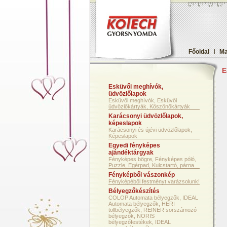
Főoldal
|
Ma
E
Esküvői meghívók,
üdvözlőlapok
Esküvői meghívók, Esküvői
üdvözlőkártyák, Köszönőkártyák
Karácsonyi üdvözlőlapok,
képeslapok
Karácsonyi és újévi üdvözlőlapok,
Képeslapok
Egyedi fényképes
ajándéktárgyak
Fényképes bögre, Fényképes póló,
Puzzle, Egérpad, Kulcstartó, párna
Fényképből vászonkép
Fényképéből festményt varázsolunk!
Bélyegzőkészítés
COLOP Automata bélyegzők, IDEAL
Automata bélyegzők, HERI
tollbélyegzők, REINER sorszámozó
bélyegzők, NORIS
bélyegzőfestékek, IDEAL