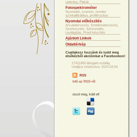
utalvány, Plakát
Fotospektrométer
Nyomtató, scanner, monitor
színkalibrálása, profilírozása
Nyomdai előkészítés
Arculattervezés, Emblématervezés,
Szerkesztés, Szkennelés,
Levilágítás, Proof-készítés
Ajánlott Linkek
Oldaltérkép
Csatlakozz hozzánk és tudd meg
elsőkézből akcióinkat a Facebookon!
17411860 látogató ezidáig
Utoljára módosítva: 2024.03.04
RSS
Infó az RSS-ről
oszd meg, küld el!