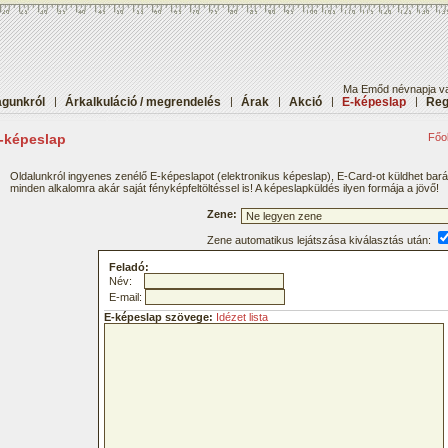
Ma Emőd névnapja va
gunkról
|
Árkalkuláció / megrendelés
|
Árak
|
Akció
|
E-képeslap
|
Reg
-képeslap
Főol
Oldalunkról ingyenes zenélő E-képeslapot (elektronikus képeslap), E-Card-ot küldhet bar
minden alkalomra akár saját fényképfeltöltéssel is! A képeslapküldés ilyen formája a jövő!
Zene:
Zene automatikus lejátszása kiválasztás után:
Feladó:
Név:
E-mail:
E-képeslap szövege:
Idézet lista