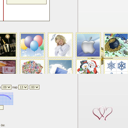
p
nap
:
 be.