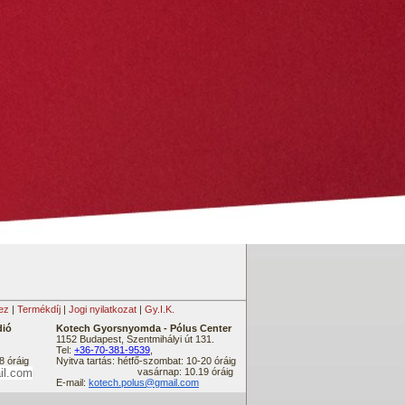
ez
|
Termékdíj
|
Jogi nyilatkozat
|
Gy.I.K.
dió
Kotech Gyorsnyomda -
Pólus Center
1152 Budapest, Szentmihályi út 131.
Tel:
+36-70-381-9539
,
8 óráig
Nyitva tartás: hétfő-szombat: 10-20 óráig
il.com
vasárnap: 10.19 óráig
E-mail:
kotech.polus@gmail.com