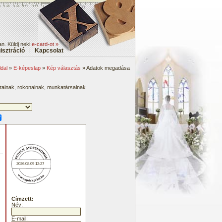
n. Küldj neki
e-card-ot »
isztráció
|
Kapcsolat
dal
»
E-képeslap
»
Kép választás
» Adatok megadása
átainak, rokonainak, munkatársainak
2026.08.09 12:27
Címzett:
Név:
E-mail: