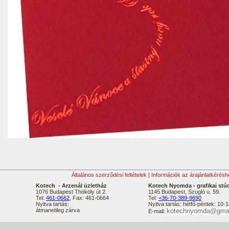
Általános szerződési feltételek
|
Információk az árajánlatkérésh
Kotech - Arzenál üzletház
Kotech Nyomda - grafikai stú
1076 Budapest Thököly út 2.
1145 Budapest, Szugló u. 59.
Tel:
461-0662
, Fax: 461-0664
Tel:
+36-70-389-9690
Nyitva tartás:
Nyitva tartás: hétfő-péntek: 10-1
átmanetileg zárva
kotechnyomda@gma
E-mail: