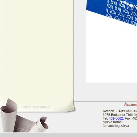
Általáno
Made by FortuNet
Kotech - Arzenál üzl
1076 Budapest Thököly
Tel:
461-0662
, Fax: 4
Nyitva tartás:
átmanetileg zárva