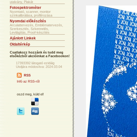
utalvány, Plakát
Fotospektrométer
Nyomtató, scanner, monitor
színkalibrálása, profilírozása
Nyomdai előkészítés
Arculattervezés, Emblématervezés,
Szerkesztés, Szkennelés,
Levilágítás, Proof-készítés
Ajánlott Linkek
Oldaltérkép
Csatlakozz hozzánk és tudd meg
elsőkézből akcióinkat a Facebookon!
17393392 látogató ezidáig
Utoljára módosítva: 2024.03.04
RSS
Infó az RSS-ről
oszd meg, küld el!