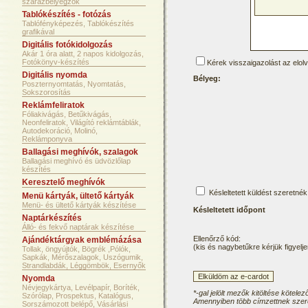
szárazbélyegzők
Tablókészítés - fotózás
Tablófényképezés, Tablókészítés
grafikával
Digitális fotókidolgozás
Akár 1 óra alatt, 2 napos kidolgozás,
Fotókönyv-készítés
Kérek visszaigazolást az elol
Digitális nyomda
Bélyeg:
Poszternyomtatás, Nyomtatás,
Sokszorosítás
Reklámfeliratok
Fóliakivágás, Betűkivágás,
Neonfeliratok, Világító reklámtáblák,
Autodekoráció, Molinó,
Reklámponyva
Ballagási meghívók, szalagok
Ballagási meghívó és üdvözlőlap
készítés
Keresztelő meghívók
Késleltetett küldést szeretnék
Menü kártyák, ültető kártyák
Menü- és ültető kártyák készítése
Késleltetett időpont
Naptárkészítés
Álló- és fekvő naptárak készítése
Ellenőrző kód:
Ajándéktárgyak emblémázása
(kis és nagybetűkre kérjük figyelje
Tollak, öngyújtók, Bögrék ,Pólók,
Sapkák, Mérőszalagok, Uszógumik,
Strandlabdák, Léggömbök, Esernyők
Nyomda
Névjegykártya, Levélpapír, Boríték,
*-gal jelölt mezők kitöltése kötelez
Szórólap, Prospektus, Katalógus,
Amennyiben több címzettnek szere
Sorszámozott belépő, Vásárlási