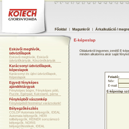
Főoldal
|
Magunkról
|
Árkalkuláció / megr
E-képeslap
Esküvői meghívók,
Oldalunkról ingyenes zenélő E-képe
üdvözlőlapok
minden alkalomra akár saját fényképf
Esküvői meghívók, Esküvői
üdvözlőkártyák, Köszönőkártyák
Karácsonyi üdvözlőlapok,
képeslapok
Karácsonyi és újévi üdvözlőlapok,
Feladó:
Képeslapok
Név:
Egyedi fényképes
E-mail:
ajándéktárgyak
Fényképes bögre, Fényképes póló,
E-képeslap sz
Puzzle, Egérpad, Kulcstartó, párna
Fényképből vászonkép
Fényképéből festményt varázsolunk!
Bélyegzőkészítés
COLOP Automata bélyegzők, IDEAL
Automata bélyegzők, HERI
tollbélyegzők, REINER sorszámozó
bélyegzők, NORIS
bélyegzőfestékek, IDEAL