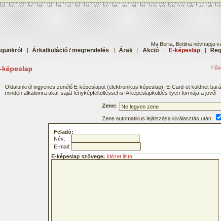
Ma Berta, Bettina névnapja v
gunkról
|
Árkalkuláció / megrendelés
|
Árak
|
Akció
|
E-képeslap
|
Reg
-képeslap
Főol
Oldalunkról ingyenes zenélő E-képeslapot (elektronikus képeslap), E-Card-ot küldhet bar
minden alkalomra akár saját fényképfeltöltéssel is! A képeslapküldés ilyen formája a jövő!
Zene:
Zene automatikus lejátszása kiválasztás után:
Feladó:
Név:
E-mail:
E-képeslap szövege:
Idézet lista