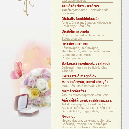
szárazbélyegzők
Tablókészítés - fotózás
Tablófényképezés, Tablókészítés
grafikával
Digitális fotókidolgozás
Akár 1 óra alatt, 2 napos kidolgozás,
Fotókönyv-készítés
Digitális nyomda
Poszternyomtatás, Nyomtatás,
Sokszorosítás
Reklámfeliratok
Fóliakivágás, Betűkivágás,
Neonfeliratok, Világító reklámtáblák,
Autodekoráció, Molinó,
Reklámponyva
Ballagási meghívók, szalagok
Ballagási meghívó és üdvözlőlap
készítés
Keresztelő meghívók
Menü kártyák, ültető kártyák
Menü- és ültető kártyák készítése
Naptárkészítés
Álló- és fekvő naptárak készítése
Ajándéktárgyak emblémázása
Tollak, öngyújtók, Bögrék ,Pólók,
Sapkák, Mérőszalagok, Uszógumik,
Strandlabdák, Léggömbök, Esernyők
Nyomda
Névjegykártya, Levélpapír, Boríték,
Szórólap, Prospektus, Katalógus,
Sorszámozott belépő, Vásárlási