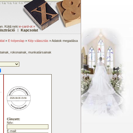
an. Küldj neki
e-card-ot »
isztráció
|
Kapcsolat
dal
»
E-képeslap
»
Kép választás
» Adatok megadása
átainak, rokonainak, munkatársainak
2026.08.06 15:56
Címzett:
Név:
E-mail: