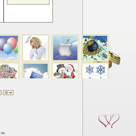
:
 be.