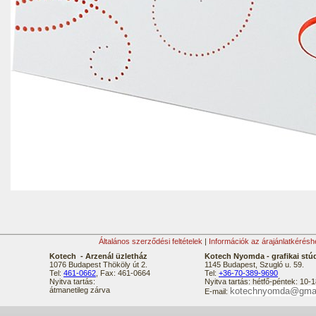
Általános szerződési feltételek
|
Információk az árajánlatkérésh
Kotech - Arzenál üzletház
Kotech Nyomda - grafikai stú
1076 Budapest Thököly út 2.
1145 Budapest, Szugló u. 59.
Tel:
461-0662
, Fax: 461-0664
Tel:
+36-70-389-9690
Nyitva tartás:
Nyitva tartás: hétfő-péntek: 10-1
átmanetileg zárva
kotechnyomda@gma
E-mail: