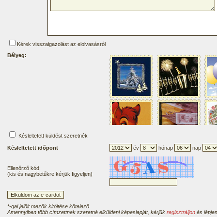
Kérek visszaigazolást az elolvasásról
Bélyeg:
Késleltetett küldést szeretnék
Késleltetett időpont
év
hónap
nap
Ellenőrző kód:
(kis és nagybetűkre kérjük figyeljen)
*-gal jelölt mezők kitöltése kötelező
Amennyiben több címzettnek szeretné elküldeni képeslapját, kérjük
regisztráljon
és lépjen