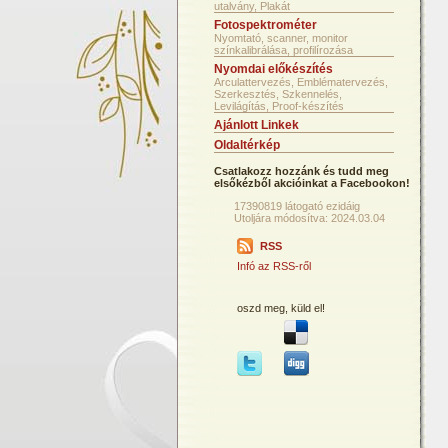
utalvány, Plakát
Fotospektrométer
Nyomtató, scanner, monitor
színkalibrálása, profilírozása
Nyomdai előkészítés
Arculattervezés, Emblématervezés,
Szerkesztés, Szkennelés,
Levilágítás, Proof-készítés
Ajánlott Linkek
Oldaltérkép
Csatlakozz hozzánk és tudd meg
elsőkézből akcióinkat a Facebookon!
17390819 látogató ezidáig
Utoljára módosítva: 2024.03.04
RSS
Infó az RSS-ről
oszd meg, küld el!