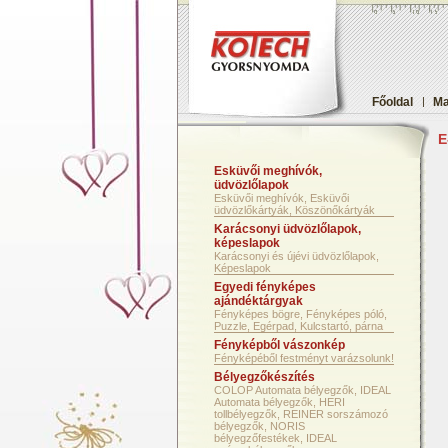
Főoldal
|
Ma
E
Esküvői meghívók,
üdvözlőlapok
Esküvői meghívók, Esküvői
üdvözlőkártyák, Köszönőkártyák
Karácsonyi üdvözlőlapok,
képeslapok
Karácsonyi és újévi üdvözlőlapok,
Képeslapok
Egyedi fényképes
ajándéktárgyak
Fényképes bögre, Fényképes póló,
Puzzle, Egérpad, Kulcstartó, párna
Fényképből vászonkép
Fényképéből festményt varázsolunk!
Bélyegzőkészítés
COLOP Automata bélyegzők, IDEAL
Automata bélyegzők, HERI
tollbélyegzők, REINER sorszámozó
bélyegzők, NORIS
bélyegzőfestékek, IDEAL