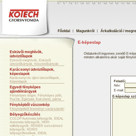
Főoldal
|
Magunkról
|
Árkalkuláció / megr
E-képeslap
Esküvői meghívók,
Oldalunkról ingyenes zenélő E-képe
üdvözlőlapok
minden alkalomra akár saját fényképf
Esküvői meghívók, Esküvői
üdvözlőkártyák, Köszönőkártyák
Karácsonyi üdvözlőlapok,
képeslapok
Karácsonyi és újévi üdvözlőlapok,
Feladó:
Képeslapok
Név:
Egyedi fényképes
E-mail:
ajándéktárgyak
Fényképes bögre, Fényképes póló,
E-képeslap sz
Puzzle, Egérpad, Kulcstartó, párna
Fényképből vászonkép
Fényképéből festményt varázsolunk!
Bélyegzőkészítés
COLOP Automata bélyegzők, IDEAL
Automata bélyegzők, HERI
tollbélyegzők, REINER sorszámozó
bélyegzők, NORIS
bélyegzőfestékek, IDEAL