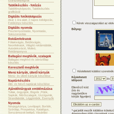
szárazbélyegzők
Tablókészítés - fotózás
Tablófényképezés, Tablókészítés
grafikával
Digitális fotókidolgozás
Akár 1 óra alatt, 2 napos kidolgozás,
Fotókönyv-készítés
Kérek visszaigazolást az elol
Digitális nyomda
Bélyeg:
Poszternyomtatás, Nyomtatás,
Sokszorosítás
Reklámfeliratok
Fóliakivágás, Betűkivágás,
Neonfeliratok, Világító reklámtáblák,
Autodekoráció, Molinó,
Reklámponyva
Ballagási meghívók, szalagok
Ballagási meghívó és üdvözlőlap
készítés
Keresztelő meghívók
Késleltetett küldést szeretnék
Menü kártyák, ültető kártyák
Menü- és ültető kártyák készítése
Késleltetett
év
időpont
Naptárkészítés
Álló- és fekvő naptárak készítése
Ellenőrző kód:
Ajándéktárgyak emblémázása
(kis és
Tollak, öngyújtók, Bögrék ,Pólók,
nagybetűkre
Sapkák, Mérőszalagok, Uszógumik,
kérjük figyeljen)
Strandlabdák, Léggömbök, Esernyők
Nyomda
Névjegykártya, Levélpapír, Boríték,
Szórólap, Prospektus, Katalógus,
*-gal jelölt mezők kitöltése kötelez
Sorszámozott belépő, Vásárlási
Amennyiben több címzettnek szere