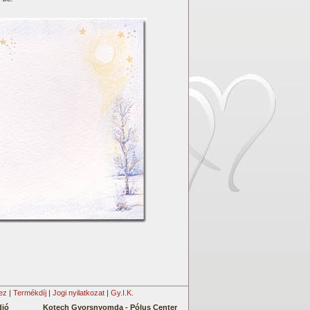
ez
|
Termékdíj
|
Jogi nyilatkozat
|
Gy.I.K.
dió
Kotech Gyorsnyomda -
Pólus Center