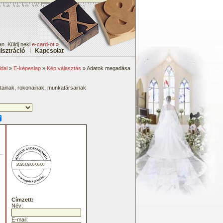
an. Küldj neki
e-card-ot »
isztráció
|
Kapcsolat
dal
»
E-képeslap
»
Kép választás
» Adatok megadása
átainak, rokonainak, munkatársainak
2026.08.06 06:00
Címzett:
Név:
E-mail: