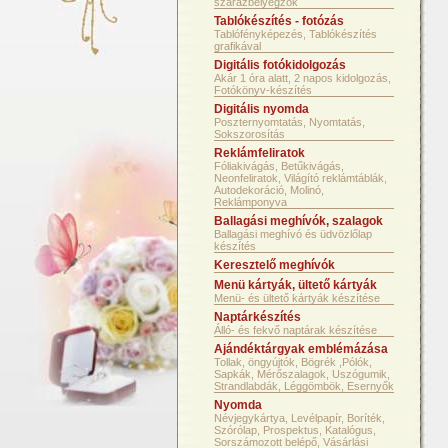
szárazbélyegzők
Tablókészítés - fotózás
Tablófényképezés, Tablókészítés
grafikával
Digitális fotókidolgozás
Akár 1 óra alatt, 2 napos kidolgozás,
Fotókönyv-készítés
Digitális nyomda
Poszternyomtatás, Nyomtatás,
Sokszorosítás
Reklámfeliratok
Fóliakivágás, Betűkivágás,
Neonfeliratok, Világító reklámtáblák,
Autodekoráció, Molinó,
Reklámponyva
Ballagási meghívók, szalagok
Ballagási meghívó és üdvözlőlap
készítés
Keresztelő meghívók
Menü kártyák, ültető kártyák
Menü- és ültető kártyák készítése
Naptárkészítés
Álló- és fekvő naptárak készítése
Ajándéktárgyak emblémázása
Tollak, öngyújtók, Bögrék ,Pólók,
Sapkák, Mérőszalagok, Uszógumik,
Strandlabdák, Léggömbök, Esernyők
Nyomda
Névjegykártya, Levélpapír, Boríték,
Szórólap, Prospektus, Katalógus,
Sorszámozott belépő, Vásárlási