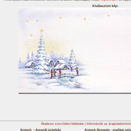
Kiválasztott kép:
Általános szerződési feltételek
|
Információk az árajánlatkérésh
Kotech - Arzenál üzletház
Kotech Nyomda - grafikai stú