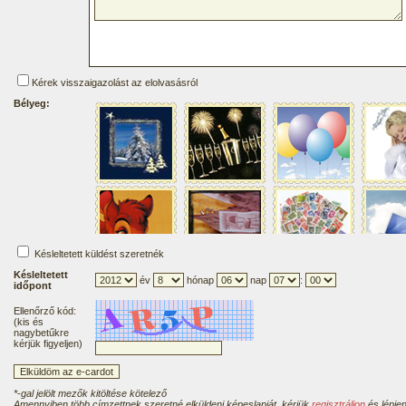
Kérek visszaigazolást az elolvasásról
Bélyeg:
Késleltetett küldést szeretnék
Késleltetett
év
hónap
nap
:
időpont
Ellenőrző kód:
(kis és
nagybetűkre
kérjük figyeljen)
*-gal jelölt mezők kitöltése kötelező
Amennyiben több címzettnek szeretné elküldeni képeslapját, kérjük
regisztráljon
és lépjen