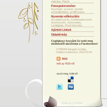
utalvány, Plakát
Fotospektrométer
Nyomtató, scanner, monitor
színkalibrálása, profilírozása
Nyomdai előkészítés
Arculattervezés, Emblématervezés,
Szerkesztés, Szkennelés,
Levilágítás, Proof-készítés
Ajánlott Linkek
Oldaltérkép
Csatlakozz hozzánk és tudd meg
elsőkézből akcióinkat a Facebookon!
17389006 látogató ezidáig
Utoljára módosítva: 2024.03.04
RSS
Infó az RSS-ről
oszd meg, küld el!
Made by FortuNet