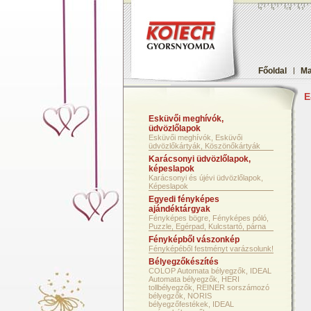
Főoldal
|
Ma
E
Esküvői meghívók,
üdvözlőlapok
Esküvői meghívók, Esküvői
üdvözlőkártyák, Köszönőkártyák
Karácsonyi üdvözlőlapok,
képeslapok
Karácsonyi és újévi üdvözlőlapok,
Képeslapok
Egyedi fényképes
ajándéktárgyak
Fényképes bögre, Fényképes póló,
Puzzle, Egérpad, Kulcstartó, párna
Fényképből vászonkép
Fényképéből festményt varázsolunk!
Bélyegzőkészítés
COLOP Automata bélyegzők, IDEAL
Automata bélyegzők, HERI
tollbélyegzők, REINER sorszámozó
bélyegzők, NORIS
bélyegzőfestékek, IDEAL