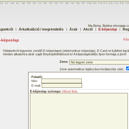
Ma Berta, Bettina névnapja v
gunkról
|
Árkalkuláció / megrendelés
|
Árak
|
Akció
|
E-képeslap
|
Reg
-képeslap
Főol
Oldalunkról ingyenes zenélő E-képeslapot (elektronikus képeslap), E-Card-ot küldhet bar
minden alkalomra akár saját fényképfeltöltéssel is! A képeslapküldés ilyen formája a jövő!
Zene:
Zene automatikus lejátszása kiválasztás után:
Feladó:
Név:
E-mail:
E-képeslap szövege:
Idézet lista