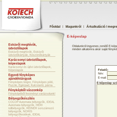
Főoldal
|
Magunkról
|
Árkalkuláció / megr
E-képeslap
Esküvői meghívók,
Oldalunkról ingyenes zenélő E-képe
üdvözlőlapok
minden alkalomra akár saját fényképf
Esküvői meghívók, Esküvői
üdvözlőkártyák, Köszönőkártyák
Karácsonyi üdvözlőlapok,
képeslapok
Karácsonyi és újévi üdvözlőlapok,
Feladó:
Képeslapok
Név:
Egyedi fényképes
E-mail:
ajándéktárgyak
Fényképes bögre, Fényképes póló,
E-képeslap sz
Puzzle, Egérpad, Kulcstartó, párna
Fényképből vászonkép
Fényképéből festményt varázsolunk!
Bélyegzőkészítés
COLOP Automata bélyegzők, IDEAL
Automata bélyegzők, HERI
tollbélyegzők, REINER sorszámozó
bélyegzők, NORIS
bélyegzőfestékek, IDEAL