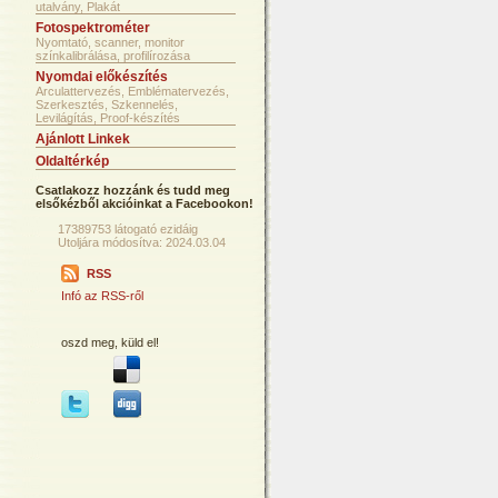
utalvány, Plakát
Fotospektrométer
Nyomtató, scanner, monitor
színkalibrálása, profilírozása
Nyomdai előkészítés
Arculattervezés, Emblématervezés,
Szerkesztés, Szkennelés,
Levilágítás, Proof-készítés
Ajánlott Linkek
Oldaltérkép
Csatlakozz hozzánk és tudd meg
elsőkézből akcióinkat a Facebookon!
17389753 látogató ezidáig
Utoljára módosítva: 2024.03.04
RSS
Infó az RSS-ről
oszd meg, küld el!