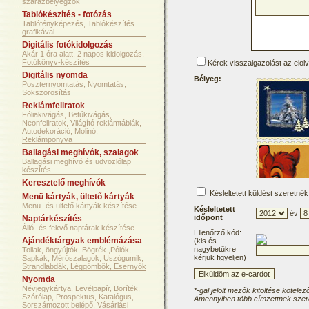
szárazbélyegzők
Tablókészítés - fotózás
Tablófényképezés, Tablókészítés
grafikával
Digitális fotókidolgozás
Akár 1 óra alatt, 2 napos kidolgozás,
Fotókönyv-készítés
Kérek visszaigazolást az elol
Digitális nyomda
Bélyeg:
Poszternyomtatás, Nyomtatás,
Sokszorosítás
Reklámfeliratok
Fóliakivágás, Betűkivágás,
Neonfeliratok, Világító reklámtáblák,
Autodekoráció, Molinó,
Reklámponyva
Ballagási meghívók, szalagok
Ballagási meghívó és üdvözlőlap
készítés
Keresztelő meghívók
Késleltetett küldést szeretnék
Menü kártyák, ültető kártyák
Menü- és ültető kártyák készítése
Késleltetett
év
időpont
Naptárkészítés
Álló- és fekvő naptárak készítése
Ellenőrző kód:
Ajándéktárgyak emblémázása
(kis és
nagybetűkre
Tollak, öngyújtók, Bögrék ,Pólók,
kérjük figyeljen)
Sapkák, Mérőszalagok, Uszógumik,
Strandlabdák, Léggömbök, Esernyők
Nyomda
Névjegykártya, Levélpapír, Boríték,
*-gal jelölt mezők kitöltése kötelez
Szórólap, Prospektus, Katalógus,
Amennyiben több címzettnek szere
Sorszámozott belépő, Vásárlási