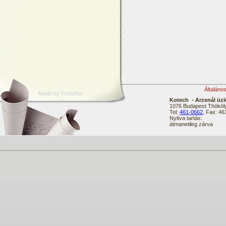
Általáno
Made by FortuNet
Kotech - Arzenál üzl
1076 Budapest Thököly
Tel:
461-0662
, Fax: 4
Nyitva tartás:
átmanetileg zárva