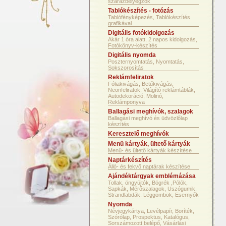
szárazbélyegzők
Tablókészítés - fotózás
Tablófényképezés, Tablókészítés
grafikával
Digitális fotókidolgozás
Akár 1 óra alatt, 2 napos kidolgozás,
Fotókönyv-készítés
Digitális nyomda
Poszternyomtatás, Nyomtatás,
Sokszorosítás
Reklámfeliratok
Fóliakivágás, Betűkivágás,
Neonfeliratok, Világító reklámtáblák,
Autodekoráció, Molinó,
Reklámponyva
Ballagási meghívók, szalagok
Ballagási meghívó és üdvözlőlap
készítés
Keresztelő meghívók
Menü kártyák, ültető kártyák
Menü- és ültető kártyák készítése
Naptárkészítés
Álló- és fekvő naptárak készítése
Ajándéktárgyak emblémázása
Tollak, öngyújtók, Bögrék ,Pólók,
Sapkák, Mérőszalagok, Uszógumik,
Strandlabdák, Léggömbök, Esernyők
Nyomda
Névjegykártya, Levélpapír, Boríték,
Szórólap, Prospektus, Katalógus,
Sorszámozott belépő, Vásárlási