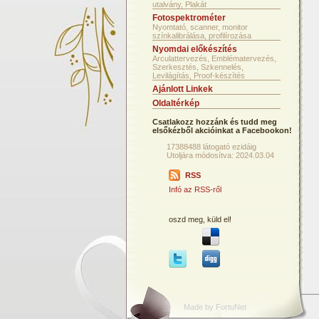
utalvány, Plakát
Fotospektrométer
Nyomtató, scanner, monitor
színkalibrálása, profilírozása
Nyomdai előkészítés
Arculattervezés, Emblématervezés,
Szerkesztés, Szkennelés,
Levilágítás, Proof-készítés
Ajánlott Linkek
Oldaltérkép
Csatlakozz hozzánk és tudd meg
elsőkézből akcióinkat a Facebookon!
17388488 látogató ezidáig
Utoljára módosítva: 2024.03.04
RSS
Infó az RSS-ről
oszd meg, küld el!
Made by FortuNet