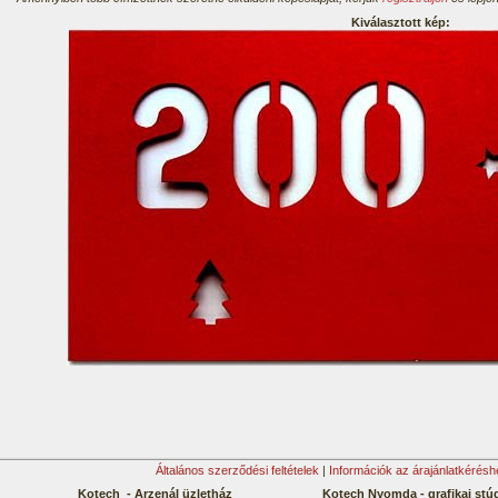
Kiválasztott kép:
Általános szerződési feltételek
|
Információk az árajánlatkérésh
Kotech - Arzenál üzletház
Kotech Nyomda - grafikai stú