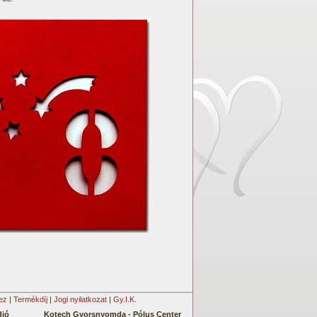
ez
|
Termékdíj
|
Jogi nyilatkozat
|
Gy.I.K.
dió
Kotech Gyorsnyomda -
Pólus Center