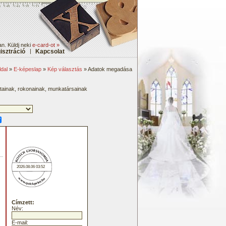
an. Küldj neki
e-card-ot »
isztráció
|
Kapcsolat
dal
»
E-képeslap
»
Kép választás
» Adatok megadása
átainak, rokonainak, munkatársainak
2026.08.06 03:52
Címzett:
Név:
E-mail: