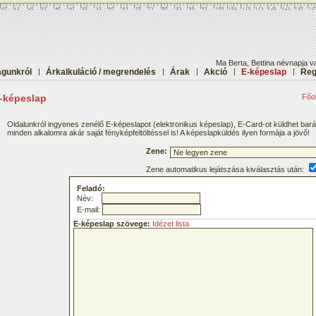
Ma Berta, Bettina névnapja v
gunkról
|
Árkalkuláció / megrendelés
|
Árak
|
Akció
|
E-képeslap
|
Reg
-képeslap
Főol
Oldalunkról ingyenes zenélő E-képeslapot (elektronikus képeslap), E-Card-ot küldhet bar
minden alkalomra akár saját fényképfeltöltéssel is! A képeslapküldés ilyen formája a jövő!
Zene:
Zene automatikus lejátszása kiválasztás után:
Feladó:
Név:
E-mail:
E-képeslap szövege:
Idézet lista