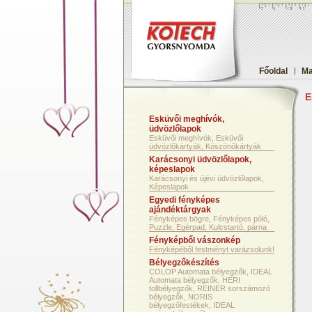
Főoldal
|
Ma
E
Esküvői meghívók,
üdvözlőlapok
Esküvői meghívók, Esküvői
üdvözlőkártyák, Köszönőkártyák
Karácsonyi üdvözlőlapok,
képeslapok
Karácsonyi és újévi üdvözlőlapok,
Képeslapok
Egyedi fényképes
ajándéktárgyak
Fényképes bögre, Fényképes póló,
Puzzle, Egérpad, Kulcstartó, párna
Fényképből vászonkép
Fényképéből festményt varázsolunk!
Bélyegzőkészítés
COLOP Automata bélyegzők, IDEAL
Automata bélyegzők, HERI
tollbélyegzők, REINER sorszámozó
bélyegzők, NORIS
bélyegzőfestékek, IDEAL