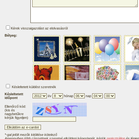
Kérek visszaigazolást az elolvasásról
Bélyeg:
Késleltetett küldést szeretnék
Késleltetett
év
hónap
nap
:
időpont
Ellenőrző kód:
(kis és
nagybetűkre
kérjük figyeljen)
*-gal jelölt mezők kitöltése kötelező
Amennyiben több címzettnek szeretné elküldeni képeslapját, kérjük
regisztráljon
és lépjen