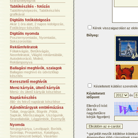
szárazbélyegzők
Tablókészítés - fotózás
Tablófényképezés, Tablókészítés
grafikával
Digitális fotókidolgozás
Akár 1 óra alatt, 2 napos kidolgozás,
Fotókönyv-készítés
Kérek visszaigazolást az elol
Digitális nyomda
Bélyeg:
Poszternyomtatás, Nyomtatás,
Sokszorosítás
Reklámfeliratok
Fóliakivágás, Betűkivágás,
Neonfeliratok, Világító reklámtáblák,
Autodekoráció, Molinó,
Reklámponyva
Ballagási meghívók, szalagok
Ballagási meghívó és üdvözlőlap
készítés
Keresztelő meghívók
Késleltetett küldést szeretnék
Menü kártyák, ültető kártyák
Menü- és ültető kártyák készítése
Késleltetett
év
időpont
Naptárkészítés
Álló- és fekvő naptárak készítése
Ellenőrző kód:
Ajándéktárgyak emblémázása
(kis és
Tollak, öngyújtók, Bögrék ,Pólók,
nagybetűkre
Sapkák, Mérőszalagok, Uszógumik,
kérjük figyeljen)
Strandlabdák, Léggömbök, Esernyők
Nyomda
Névjegykártya, Levélpapír, Boríték,
Szórólap, Prospektus, Katalógus,
*-gal jelölt mezők kitöltése kötelez
Sorszámozott belépő, Vásárlási
Amennyiben több címzettnek szere