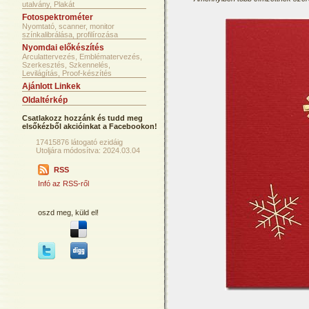
utalvány, Plakát
Fotospektrométer
Nyomtató, scanner, monitor
színkalibrálása, profilírozása
Nyomdai előkészítés
Arculattervezés, Emblématervezés,
Szerkesztés, Szkennelés,
Levilágítás, Proof-készítés
Ajánlott Linkek
Oldaltérkép
Csatlakozz hozzánk és tudd meg
elsőkézből akcióinkat a Facebookon!
17415876 látogató ezidáig
Utoljára módosítva: 2024.03.04
RSS
Infó az RSS-ről
oszd meg, küld el!