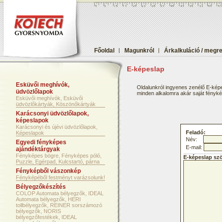
Főoldal
|
Magunkról
|
Árkalkuláció / megr
E-képeslap
Esküvői meghívók,
Oldalunkról ingyenes zenélő E-képe
üdvözlőlapok
minden alkalomra akár saját fényképf
Esküvői meghívók, Esküvői
üdvözlőkártyák, Köszönőkártyák
Karácsonyi üdvözlőlapok,
képeslapok
Karácsonyi és újévi üdvözlőlapok,
Feladó:
Képeslapok
Név:
Egyedi fényképes
E-mail:
ajándéktárgyak
Fényképes bögre, Fényképes póló,
E-képeslap sz
Puzzle, Egérpad, Kulcstartó, párna
Fényképből vászonkép
Fényképéből festményt varázsolunk!
Bélyegzőkészítés
COLOP Automata bélyegzők, IDEAL
Automata bélyegzők, HERI
tollbélyegzők, REINER sorszámozó
bélyegzők, NORIS
bélyegzőfestékek, IDEAL