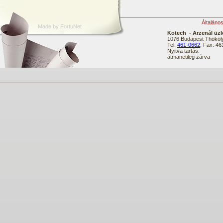
Általáno
Made by FortuNet
Kotech - Arzenál üzl
1076 Budapest Thököly
Tel:
461-0662
, Fax: 4
Nyitva tartás:
átmanetileg zárva