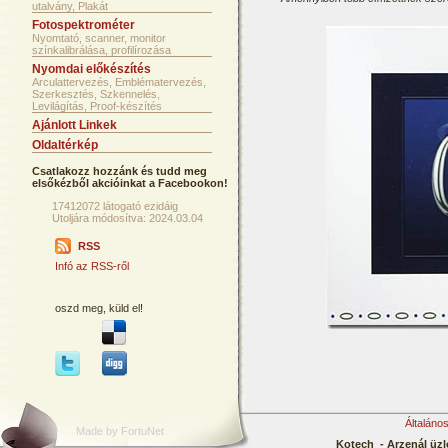
utalvány, Plakát
Fotospektrométer
Nyomtató, scanner, monitor
színkalibrálása, profilírozása
Nyomdai előkészítés
Arculattervezés, Emblématervezés,
Szerkesztés, Szkennelés,
Levilágítás, Proof-készítés
Ajánlott Linkek
Oldaltérkép
Csatlakozz hozzánk és tudd meg
elsőkézből akcióinkat a Facebookon!
17412072 látogató ezidáig
Utoljára módosítva: 2024.03.04
RSS
Infó az RSS-ről
oszd meg, küld el!
Általáno
Made by FortuNet
Kotech - Arzenál üzl