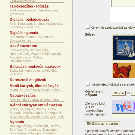
szárazbélyegzők
Tablókészítés - fotózás
Tablófényképezés, Tablókészítés
grafikával
Digitális fotókidolgozás
Akár 1 óra alatt, 2 napos kidolgozás,
Fotókönyv-készítés
Kérek visszaigazolást az elol
Digitális nyomda
Bélyeg:
Poszternyomtatás, Nyomtatás,
Sokszorosítás
Reklámfeliratok
Fóliakivágás, Betűkivágás,
Neonfeliratok, Világító reklámtáblák,
Autodekoráció, Molinó,
Reklámponyva
Ballagási meghívók, szalagok
Ballagási meghívó és üdvözlőlap
készítés
Keresztelő meghívók
Késleltetett küldést szeretnék
Menü kártyák, ültető kártyák
Menü- és ültető kártyák készítése
Késleltetett
év
időpont
Naptárkészítés
Álló- és fekvő naptárak készítése
Ellenőrző kód:
Ajándéktárgyak emblémázása
(kis és
Tollak, öngyújtók, Bögrék ,Pólók,
nagybetűkre
Sapkák, Mérőszalagok, Uszógumik,
kérjük figyeljen)
Strandlabdák, Léggömbök, Esernyők
Nyomda
Névjegykártya, Levélpapír, Boríték,
Szórólap, Prospektus, Katalógus,
*-gal jelölt mezők kitöltése kötelez
Sorszámozott belépő, Vásárlási
Amennyiben több címzettnek szere