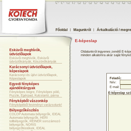
Főoldal
|
Magunkról
|
Árkalkuláció / megr
E-képeslap
Esküvői meghívók,
Oldalunkról ingyenes zenélő E-képe
üdvözlőlapok
minden alkalomra akár saját fényképf
Esküvői meghívók, Esküvői
üdvözlőkártyák, Köszönőkártyák
Karácsonyi üdvözlőlapok,
képeslapok
Karácsonyi és újévi üdvözlőlapok,
Feladó:
Képeslapok
Név:
Egyedi fényképes
E-mail:
ajándéktárgyak
Fényképes bögre, Fényképes póló,
E-képeslap sz
Puzzle, Egérpad, Kulcstartó, párna
Fényképből vászonkép
Fényképéből festményt varázsolunk!
Bélyegzőkészítés
COLOP Automata bélyegzők, IDEAL
Automata bélyegzők, HERI
tollbélyegzők, REINER sorszámozó
bélyegzők, NORIS
bélyegzőfestékek, IDEAL