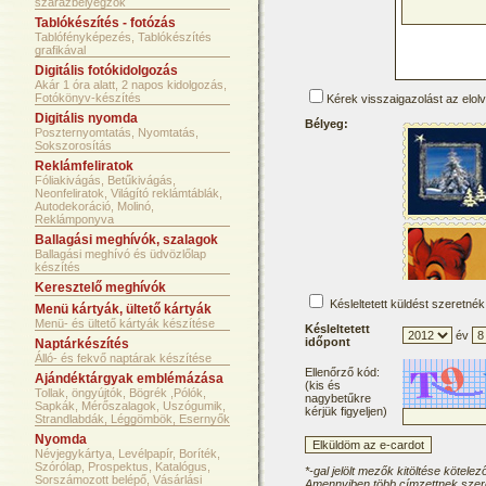
szárazbélyegzők
Tablókészítés - fotózás
Tablófényképezés, Tablókészítés
grafikával
Digitális fotókidolgozás
Akár 1 óra alatt, 2 napos kidolgozás,
Fotókönyv-készítés
Kérek visszaigazolást az elol
Digitális nyomda
Bélyeg:
Poszternyomtatás, Nyomtatás,
Sokszorosítás
Reklámfeliratok
Fóliakivágás, Betűkivágás,
Neonfeliratok, Világító reklámtáblák,
Autodekoráció, Molinó,
Reklámponyva
Ballagási meghívók, szalagok
Ballagási meghívó és üdvözlőlap
készítés
Keresztelő meghívók
Késleltetett küldést szeretnék
Menü kártyák, ültető kártyák
Menü- és ültető kártyák készítése
Késleltetett
év
időpont
Naptárkészítés
Álló- és fekvő naptárak készítése
Ellenőrző kód:
Ajándéktárgyak emblémázása
(kis és
Tollak, öngyújtók, Bögrék ,Pólók,
nagybetűkre
Sapkák, Mérőszalagok, Uszógumik,
kérjük figyeljen)
Strandlabdák, Léggömbök, Esernyők
Nyomda
Névjegykártya, Levélpapír, Boríték,
Szórólap, Prospektus, Katalógus,
*-gal jelölt mezők kitöltése kötelez
Sorszámozott belépő, Vásárlási
Amennyiben több címzettnek szere