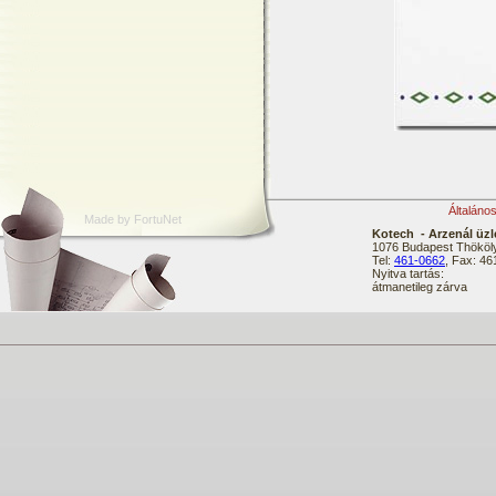
Általáno
Made by FortuNet
Kotech - Arzenál üzl
1076 Budapest Thököly
Tel:
461-0662
, Fax: 4
Nyitva tartás:
átmanetileg zárva