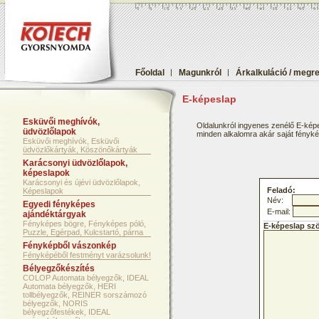
Főoldal
|
Magunkról
|
Árkalkuláció / megr
E-képeslap
Esküvői meghívók,
Oldalunkról ingyenes zenélő E-képe
üdvözlőlapok
minden alkalomra akár saját fényképf
Esküvői meghívók, Esküvői
üdvözlőkártyák, Köszönőkártyák
Karácsonyi üdvözlőlapok,
képeslapok
Karácsonyi és újévi üdvözlőlapok,
Feladó:
Képeslapok
Név:
Egyedi fényképes
E-mail:
ajándéktárgyak
Fényképes bögre, Fényképes póló,
E-képeslap sz
Puzzle, Egérpad, Kulcstartó, párna
Fényképből vászonkép
Fényképéből festményt varázsolunk!
Bélyegzőkészítés
COLOP Automata bélyegzők, IDEAL
Automata bélyegzők, HERI
tollbélyegzők, REINER sorszámozó
bélyegzők, NORIS
bélyegzőfestékek, IDEAL