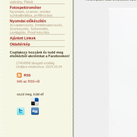
utalvány, Plakát
Fotospektrométer
Nyomtató, scanner, monitor
színkalibrálása, profilírozása
Nyomdai előkészítés
Arculattervezés, Emblématervezés,
Szerkesztés, Szkennelés,
Levilágítás, Proof-készítés
Ajánlott Linkek
Oldaltérkép
Csatlakozz hozzánk és tudd meg
elsőkézből akcióinkat a Facebookon!
17404898 látogató ezidáig
Utoljára módosítva: 2024.03.04
RSS
Infó az RSS-ről
oszd meg, küld el!