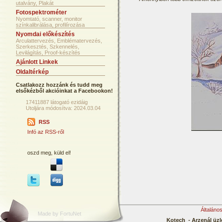
utalvány, Plakát
Fotospektrométer
Nyomtató, scanner, monitor
színkalibrálása, profilírozása
Nyomdai előkészítés
Arculattervezés, Emblématervezés,
Szerkesztés, Szkennelés,
Levilágítás, Proof-készítés
Ajánlott Linkek
Oldaltérkép
Csatlakozz hozzánk és tudd meg
elsőkézből akcióinkat a Facebookon!
17411887 látogató ezidáig
Utoljára módosítva: 2024.03.04
RSS
Infó az RSS-ről
oszd meg, küld el!
Általáno
Made by FortuNet
Kotech - Arzenál üzl