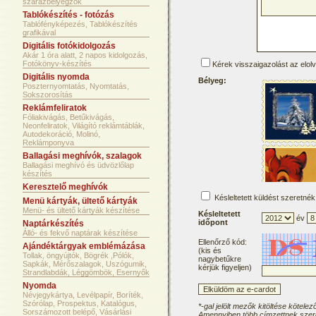
szárazbélyegzők
Tablókészítés - fotózás
Tablófényképezés, Tablókészítés
grafikával
Digitális fotókidolgozás
Akár 1 óra alatt, 2 napos kidolgozás,
Fotókönyv-készítés
Kérek visszaigazolást az elol
Digitális nyomda
Bélyeg:
Poszternyomtatás, Nyomtatás,
Sokszorosítás
Reklámfeliratok
Fóliakivágás, Betűkivágás,
Neonfeliratok, Világító reklámtáblák,
Autodekoráció, Molinó,
Reklámponyva
Ballagási meghívók, szalagok
Ballagási meghívó és üdvözlőlap
készítés
Keresztelő meghívók
Késleltetett küldést szeretnék
Menü kártyák, ültető kártyák
Menü- és ültető kártyák készítése
Késleltetett
év
időpont
Naptárkészítés
Álló- és fekvő naptárak készítése
Ellenőrző kód:
Ajándéktárgyak emblémázása
(kis és
Tollak, öngyújtók, Bögrék ,Pólók,
nagybetűkre
Sapkák, Mérőszalagok, Uszógumik,
kérjük figyeljen)
Strandlabdák, Léggömbök, Esernyők
Nyomda
Névjegykártya, Levélpapír, Boríték,
Szórólap, Prospektus, Katalógus,
*-gal jelölt mezők kitöltése kötelez
Sorszámozott belépő, Vásárlási
Amennyiben több címzettnek szere