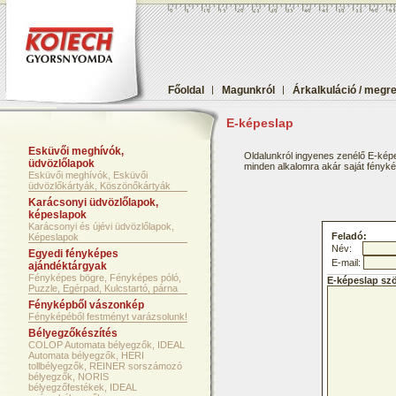
Főoldal
|
Magunkról
|
Árkalkuláció / megr
E-képeslap
Esküvői meghívók,
Oldalunkról ingyenes zenélő E-képe
üdvözlőlapok
minden alkalomra akár saját fényképf
Esküvői meghívók, Esküvői
üdvözlőkártyák, Köszönőkártyák
Karácsonyi üdvözlőlapok,
képeslapok
Karácsonyi és újévi üdvözlőlapok,
Feladó:
Képeslapok
Név:
Egyedi fényképes
E-mail:
ajándéktárgyak
Fényképes bögre, Fényképes póló,
E-képeslap sz
Puzzle, Egérpad, Kulcstartó, párna
Fényképből vászonkép
Fényképéből festményt varázsolunk!
Bélyegzőkészítés
COLOP Automata bélyegzők, IDEAL
Automata bélyegzők, HERI
tollbélyegzők, REINER sorszámozó
bélyegzők, NORIS
bélyegzőfestékek, IDEAL