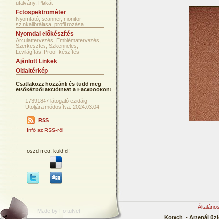
utalvány, Plakát
Fotospektrométer
Nyomtató, scanner, monitor
színkalibrálása, profilírozása
Nyomdai előkészítés
Arculattervezés, Emblématervezés,
Szerkesztés, Szkennelés,
Levilágítás, Proof-készítés
Ajánlott Linkek
Oldaltérkép
Csatlakozz hozzánk és tudd meg
elsőkézből akcióinkat a Facebookon!
17391847 látogató ezidáig
Utoljára módosítva: 2024.03.04
RSS
Infó az RSS-ről
oszd meg, küld el!
Általáno
Made by FortuNet
Kotech - Arzenál üzl