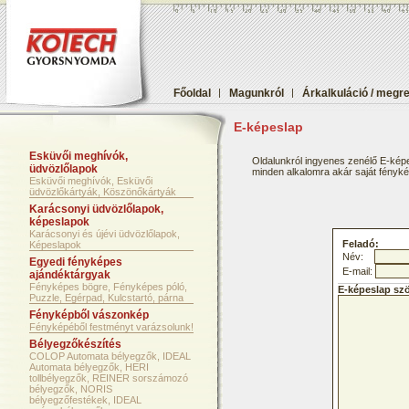
Főoldal
|
Magunkról
|
Árkalkuláció / megr
E-képeslap
Esküvői meghívók,
Oldalunkról ingyenes zenélő E-képe
üdvözlőlapok
minden alkalomra akár saját fényképf
Esküvői meghívók, Esküvői
üdvözlőkártyák, Köszönőkártyák
Karácsonyi üdvözlőlapok,
képeslapok
Karácsonyi és újévi üdvözlőlapok,
Feladó:
Képeslapok
Név:
Egyedi fényképes
E-mail:
ajándéktárgyak
Fényképes bögre, Fényképes póló,
E-képeslap sz
Puzzle, Egérpad, Kulcstartó, párna
Fényképből vászonkép
Fényképéből festményt varázsolunk!
Bélyegzőkészítés
COLOP Automata bélyegzők, IDEAL
Automata bélyegzők, HERI
tollbélyegzők, REINER sorszámozó
bélyegzők, NORIS
bélyegzőfestékek, IDEAL