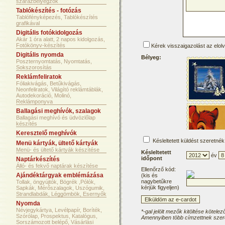
szárazbélyegzők
Tablókészítés - fotózás
Tablófényképezés, Tablókészítés
grafikával
Digitális fotókidolgozás
Akár 1 óra alatt, 2 napos kidolgozás,
Fotókönyv-készítés
Kérek visszaigazolást az elol
Digitális nyomda
Bélyeg:
Poszternyomtatás, Nyomtatás,
Sokszorosítás
Reklámfeliratok
Fóliakivágás, Betűkivágás,
Neonfeliratok, Világító reklámtáblák,
Autodekoráció, Molinó,
Reklámponyva
Ballagási meghívók, szalagok
Ballagási meghívó és üdvözlőlap
készítés
Keresztelő meghívók
Késleltetett küldést szeretnék
Menü kártyák, ültető kártyák
Menü- és ültető kártyák készítése
Késleltetett
év
időpont
Naptárkészítés
Álló- és fekvő naptárak készítése
Ellenőrző kód:
Ajándéktárgyak emblémázása
(kis és
nagybetűkre
Tollak, öngyújtók, Bögrék ,Pólók,
kérjük figyeljen)
Sapkák, Mérőszalagok, Uszógumik,
Strandlabdák, Léggömbök, Esernyők
Nyomda
Névjegykártya, Levélpapír, Boríték,
*-gal jelölt mezők kitöltése kötelez
Szórólap, Prospektus, Katalógus,
Amennyiben több címzettnek szere
Sorszámozott belépő, Vásárlási