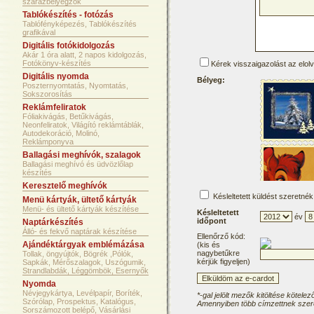
szárazbélyegzők
Tablókészítés - fotózás
Tablófényképezés, Tablókészítés
grafikával
Digitális fotókidolgozás
Akár 1 óra alatt, 2 napos kidolgozás,
Fotókönyv-készítés
Kérek visszaigazolást az elol
Digitális nyomda
Bélyeg:
Poszternyomtatás, Nyomtatás,
Sokszorosítás
Reklámfeliratok
Fóliakivágás, Betűkivágás,
Neonfeliratok, Világító reklámtáblák,
Autodekoráció, Molinó,
Reklámponyva
Ballagási meghívók, szalagok
Ballagási meghívó és üdvözlőlap
készítés
Keresztelő meghívók
Késleltetett küldést szeretnék
Menü kártyák, ültető kártyák
Menü- és ültető kártyák készítése
Késleltetett
év
időpont
Naptárkészítés
Álló- és fekvő naptárak készítése
Ellenőrző kód:
Ajándéktárgyak emblémázása
(kis és
nagybetűkre
Tollak, öngyújtók, Bögrék ,Pólók,
kérjük figyeljen)
Sapkák, Mérőszalagok, Uszógumik,
Strandlabdák, Léggömbök, Esernyők
Nyomda
Névjegykártya, Levélpapír, Boríték,
*-gal jelölt mezők kitöltése kötelez
Szórólap, Prospektus, Katalógus,
Amennyiben több címzettnek szere
Sorszámozott belépő, Vásárlási