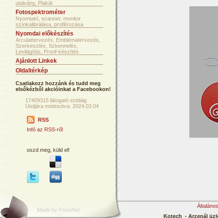
utalvány, Plakát
Fotospektrométer
Nyomtató, scanner, monitor
színkalibrálása, profilírozása
Nyomdai előkészítés
Arculattervezés, Emblématervezés,
Szerkesztés, Szkennelés,
Levilágítás, Proof-készítés
Ajánlott Linkek
Oldaltérkép
Csatlakozz hozzánk és tudd meg
elsőkézből akcióinkat a Facebookon!
17409315 látogató ezidáig
Utoljára módosítva: 2024.03.04
RSS
Infó az RSS-ről
oszd meg, küld el!
Általáno
Made by FortuNet
Kotech - Arzenál üzl