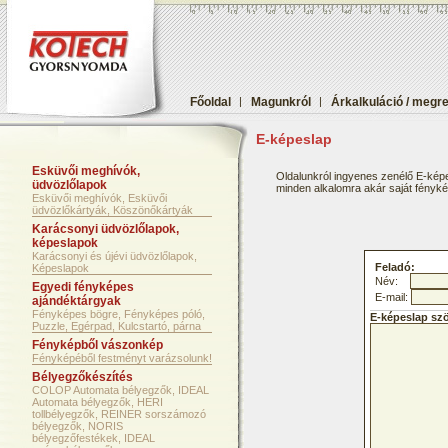
Főoldal
|
Magunkról
|
Árkalkuláció / megr
E-képeslap
Esküvői meghívók,
Oldalunkról ingyenes zenélő E-képe
üdvözlőlapok
minden alkalomra akár saját fényképf
Esküvői meghívók, Esküvői
üdvözlőkártyák, Köszönőkártyák
Karácsonyi üdvözlőlapok,
képeslapok
Karácsonyi és újévi üdvözlőlapok,
Feladó:
Képeslapok
Név:
Egyedi fényképes
E-mail:
ajándéktárgyak
Fényképes bögre, Fényképes póló,
E-képeslap sz
Puzzle, Egérpad, Kulcstartó, párna
Fényképből vászonkép
Fényképéből festményt varázsolunk!
Bélyegzőkészítés
COLOP Automata bélyegzők, IDEAL
Automata bélyegzők, HERI
tollbélyegzők, REINER sorszámozó
bélyegzők, NORIS
bélyegzőfestékek, IDEAL