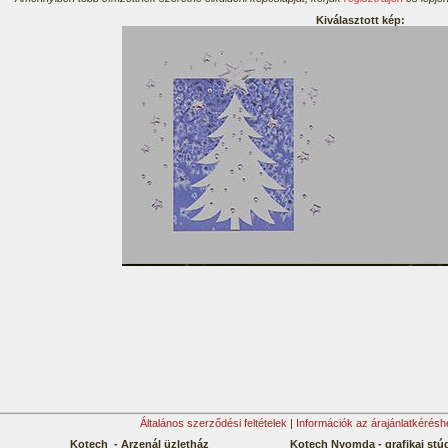
Kiválasztott kép:
Általános szerződési feltételek
|
Információk az árajánlatkérésh
Kotech - Arzenál üzletház
Kotech Nyomda - grafikai stú