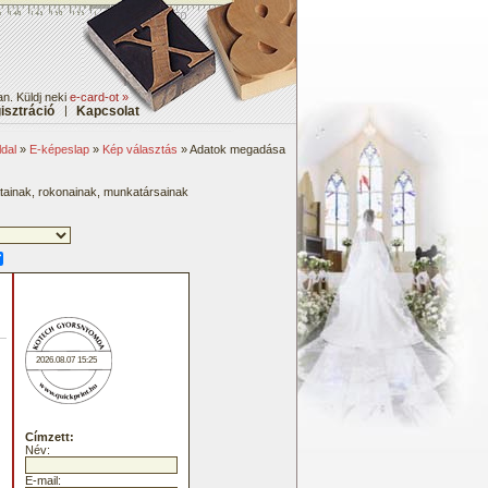
n. Küldj neki
e-card-ot »
isztráció
|
Kapcsolat
dal
»
E-képeslap
»
Kép választás
» Adatok megadása
átainak, rokonainak, munkatársainak
2026.08.07 15:25
Címzett:
Név:
E-mail: