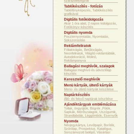
szárazbélyegzők
Tablókészítés - fotózás
Tablófényképezés, Tablókészítés
grafikával
Digitális fotókidolgozás
Akár 1 óra alatt, 2 napos kidolgozás,
Fotókönyv-készítés
Digitális nyomda
Poszternyomtatás, Nyomtatás,
Sokszorosítás
Reklámfeliratok
Fóliakivágás, Betűkivágás,
Neonfeliratok, Világító reklámtáblák,
Autodekoráció, Molinó,
Reklámponyva
Ballagási meghívók, szalagok
Ballagási meghívó és üdvözlőlap
készítés
Keresztelő meghívók
Menü kártyák, ültető kártyák
Menü- és ültető kártyák készítése
Naptárkészítés
Álló- és fekvő naptárak készítése
Ajándéktárgyak emblémázása
Tollak, öngyújtók, Bögrék ,Pólók,
Sapkák, Mérőszalagok, Uszógumik,
Strandlabdák, Léggömbök, Esernyők
Nyomda
Névjegykártya, Levélpapír, Boríték,
Szórólap, Prospektus, Katalógus,
Sorszámozott belépő, Vásárlási