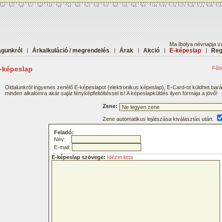
Ma Ibolya névnapja va
gunkról
|
Árkalkuláció / megrendelés
|
Árak
|
Akció
|
E-képeslap
|
Reg
-képeslap
Főol
Oldalunkról ingyenes zenélő E-képeslapot (elektronikus képeslap), E-Card-ot küldhet bar
minden alkalomra akár saját fényképfeltöltéssel is! A képeslapküldés ilyen formája a jövő!
Zene:
Zene automatikus lejátszása kiválasztás után:
Feladó:
Név:
E-mail:
E-képeslap szövege:
Idézet lista