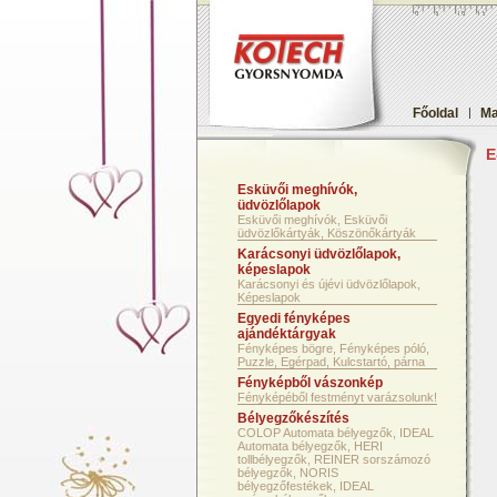
Főoldal
|
Ma
E
Esküvői meghívók,
üdvözlőlapok
Esküvői meghívók, Esküvői
üdvözlőkártyák, Köszönőkártyák
Karácsonyi üdvözlőlapok,
képeslapok
Karácsonyi és újévi üdvözlőlapok,
Képeslapok
Egyedi fényképes
ajándéktárgyak
Fényképes bögre, Fényképes póló,
Puzzle, Egérpad, Kulcstartó, párna
Fényképből vászonkép
Fényképéből festményt varázsolunk!
Bélyegzőkészítés
COLOP Automata bélyegzők, IDEAL
Automata bélyegzők, HERI
tollbélyegzők, REINER sorszámozó
bélyegzők, NORIS
bélyegzőfestékek, IDEAL