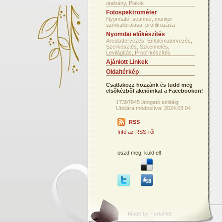
utalvány, Plakát
Fotospektrométer
Nyomtató, scanner, monitor
színkalibrálása, profilírozása
Nyomdai előkészítés
Arculattervezés, Emblématervezés,
Szerkesztés, Szkennelés,
Levilágítás, Proof-készítés
Ajánlott Linkek
Oldaltérkép
Csatlakozz hozzánk és tudd meg
elsőkézből akcióinkat a Facebookon!
17397945 látogató ezidáig
Utoljára módosítva: 2024.03.04
RSS
Infó az RSS-ről
oszd meg, küld el!
Made by FortuNet