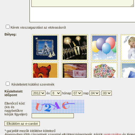
Kérek visszaigazolást az elolvasásról
Bélyeg:
Késleltetett küldést szeretnék
Késleltetett
év
hónap
nap
:
időpont
Ellenőrző kód:
(kis és
nagybetűkre
kérjük figyeljen)
*-gal jelölt mezők kitöltése kötelező
Amennyiben több címzettnek szeretné elküldeni képeslapját, kérjük
regisztráljon
és lépjen