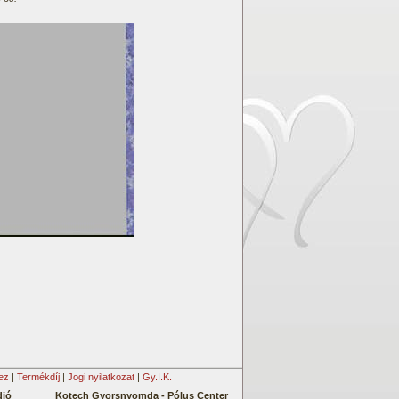
ez
|
Termékdíj
|
Jogi nyilatkozat
|
Gy.I.K.
dió
Kotech Gyorsnyomda -
Pólus Center