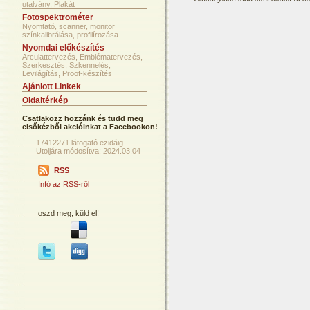
utalvány, Plakát
Fotospektrométer
Nyomtató, scanner, monitor
színkalibrálása, profilírozása
Nyomdai előkészítés
Arculattervezés, Emblématervezés,
Szerkesztés, Szkennelés,
Levilágítás, Proof-készítés
Ajánlott Linkek
Oldaltérkép
Csatlakozz hozzánk és tudd meg
elsőkézből akcióinkat a Facebookon!
17412271 látogató ezidáig
Utoljára módosítva: 2024.03.04
RSS
Infó az RSS-ről
oszd meg, küld el!