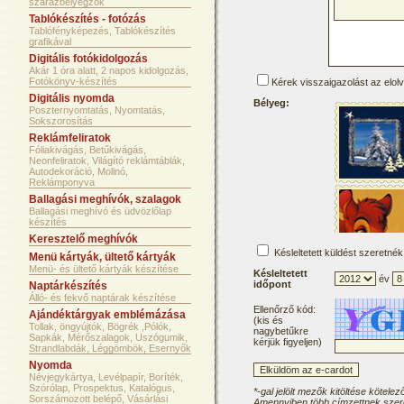
szárazbélyegzők
Tablókészítés - fotózás
Tablófényképezés, Tablókészítés
grafikával
Digitális fotókidolgozás
Akár 1 óra alatt, 2 napos kidolgozás,
Fotókönyv-készítés
Kérek visszaigazolást az elol
Digitális nyomda
Bélyeg:
Poszternyomtatás, Nyomtatás,
Sokszorosítás
Reklámfeliratok
Fóliakivágás, Betűkivágás,
Neonfeliratok, Világító reklámtáblák,
Autodekoráció, Molinó,
Reklámponyva
Ballagási meghívók, szalagok
Ballagási meghívó és üdvözlőlap
készítés
Keresztelő meghívók
Késleltetett küldést szeretnék
Menü kártyák, ültető kártyák
Menü- és ültető kártyák készítése
Késleltetett
év
időpont
Naptárkészítés
Álló- és fekvő naptárak készítése
Ellenőrző kód:
Ajándéktárgyak emblémázása
(kis és
Tollak, öngyújtók, Bögrék ,Pólók,
nagybetűkre
Sapkák, Mérőszalagok, Uszógumik,
kérjük figyeljen)
Strandlabdák, Léggömbök, Esernyők
Nyomda
Névjegykártya, Levélpapír, Boríték,
Szórólap, Prospektus, Katalógus,
*-gal jelölt mezők kitöltése kötelez
Sorszámozott belépő, Vásárlási
Amennyiben több címzettnek szere