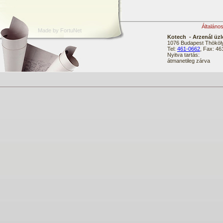
Általáno
Made by FortuNet
Kotech - Arzenál üzl
1076 Budapest Thököly
Tel:
461-0662
, Fax: 4
Nyitva tartás:
átmanetileg zárva