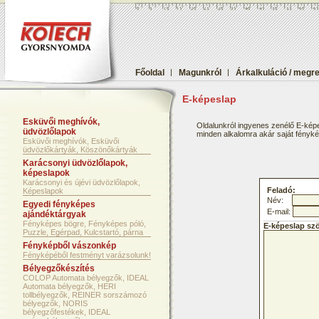
Főoldal
|
Magunkról
|
Árkalkuláció / megr
E-képeslap
Esküvői meghívók,
Oldalunkról ingyenes zenélő E-képe
üdvözlőlapok
minden alkalomra akár saját fényképf
Esküvői meghívók, Esküvői
üdvözlőkártyák, Köszönőkártyák
Karácsonyi üdvözlőlapok,
képeslapok
Karácsonyi és újévi üdvözlőlapok,
Feladó:
Képeslapok
Név:
Egyedi fényképes
E-mail:
ajándéktárgyak
Fényképes bögre, Fényképes póló,
E-képeslap sz
Puzzle, Egérpad, Kulcstartó, párna
Fényképből vászonkép
Fényképéből festményt varázsolunk!
Bélyegzőkészítés
COLOP Automata bélyegzők, IDEAL
Automata bélyegzők, HERI
tollbélyegzők, REINER sorszámozó
bélyegzők, NORIS
bélyegzőfestékek, IDEAL