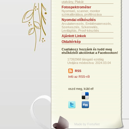
utalvány, Plakát
Fotospektrométer
Nyomtató, scanner, monitor
színkalibrálása, profilírozása
Nyomdai előkészítés
Arculattervezés, Emblématervezés,
Szerkesztés, Szkennelés,
Levilágítás, Proof-készítés
Ajánlott Linkek
Oldaltérkép
Csatlakozz hozzánk és tudd meg
elsőkézből akcióinkat a Facebookon!
17392968 látogató ezidáig
Utoljára módosítva: 2024.03.04
RSS
Infó az RSS-ről
oszd meg, küld el!
Made by FortuNet