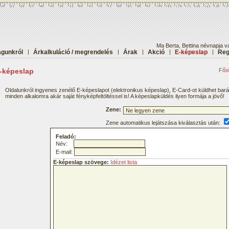
Ma Berta, Bettina névnapja v
gunkról
|
Árkalkuláció / megrendelés
|
Árak
|
Akció
|
E-képeslap
|
Reg
-képeslap
Főol
Oldalunkról ingyenes zenélő E-képeslapot (elektronikus képeslap), E-Card-ot küldhet bar
minden alkalomra akár saját fényképfeltöltéssel is! A képeslapküldés ilyen formája a jövő!
Zene:
Zene automatikus lejátszása kiválasztás után:
Feladó:
Név:
E-mail:
E-képeslap szövege:
Idézet lista