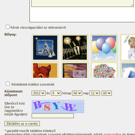
Kérek visszaigazolást az elolvasásról
Bélyeg:
Késleltetett küldést szeretnék
Késleltetett
év
hónap
nap
:
időpont
Ellenőrző kód:
(kis és
nagybetűkre
kérjük figyeljen)
*-gal jelölt mezők kitöltése kötelező
Amennyiben több címzettnek szeretné elküldeni képeslapját, kérjük
regisztráljon
és lépjen