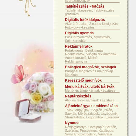
szárazbélyegzők
Tablókészítés - fotózás
Tablófényképezés, Tablókészítés
grafikával
Digitális fotókidolgozás
Akár 1 óra alatt, 2 napos kidolgozás,
Fotókönyv-készítés
Digitális nyomda
Poszternyomtatás, Nyomtatás,
Sokszorosítás
Reklámfeliratok
Fóliakivágás, Betűkivágás,
Neonfeliratok, Világító reklámtáblák,
Autodekoráció, Molinó,
Reklámponyva
Ballagási meghívók, szalagok
Ballagási meghívó és üdvözlőlap
készítés
Keresztelő meghívók
Menü kártyák, ültető kártyák
Menü- és ültető kártyák készítése
Naptárkészítés
Álló- és fekvő naptárak készítése
Ajándéktárgyak emblémázása
Tollak, öngyújtók, Bögrék ,Pólók,
Sapkák, Mérőszalagok, Uszógumik,
Strandlabdák, Léggömbök, Esernyők
Nyomda
Névjegykártya, Levélpapír, Boríték,
Szórólap, Prospektus, Katalógus,
Sorszámozott belépő, Vásárlási