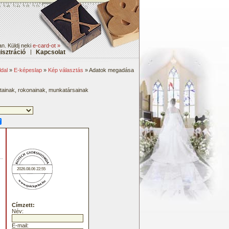
an. Küldj neki
e-card-ot »
isztráció
|
Kapcsolat
dal
»
E-képeslap
»
Kép választás
» Adatok megadása
átainak, rokonainak, munkatársainak
2026.08.06 22:55
Címzett:
Név:
E-mail: