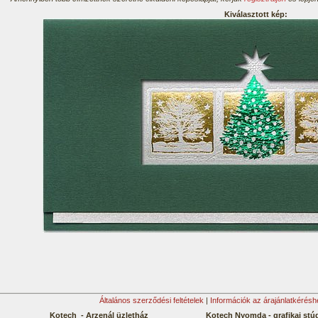
Kiválasztott kép:
Általános szerződési feltételek
|
Információk az árajánlatkérésh
Kotech - Arzenál üzletház
Kotech Nyomda - grafikai stú