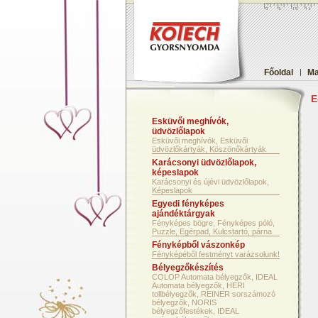
Főoldal
|
Ma
E
Esküvői meghívók,
üdvözlőlapok
Esküvői meghívók, Esküvői
üdvözlőkártyák, Köszönőkártyák
Karácsonyi üdvözlőlapok,
képeslapok
Karácsonyi és újévi üdvözlőlapok,
Képeslapok
Egyedi fényképes
ajándéktárgyak
Fényképes bögre, Fényképes póló,
Puzzle, Egérpad, Kulcstartó, párna
Fényképből vászonkép
Fényképéből festményt varázsolunk!
Bélyegzőkészítés
COLOP Automata bélyegzők, IDEAL
Automata bélyegzők, HERI
tollbélyegzők, REINER sorszámozó
bélyegzők, NORIS
bélyegzőfestékek, IDEAL