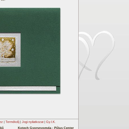
ez
|
Termékdíj
|
Jogi nyilatkozat
|
Gy.I.K.
dió
Kotech Gyorsnyomda -
Pólus Center