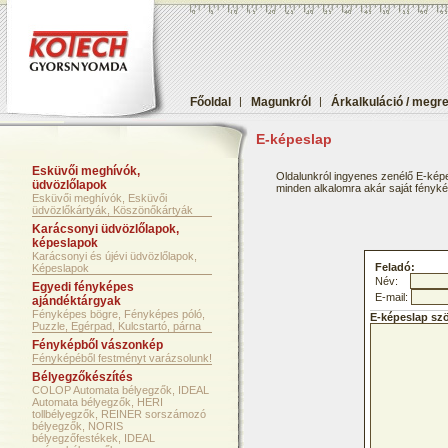
Főoldal
|
Magunkról
|
Árkalkuláció / megr
E-képeslap
Esküvői meghívók,
Oldalunkról ingyenes zenélő E-képe
üdvözlőlapok
minden alkalomra akár saját fényképf
Esküvői meghívók, Esküvői
üdvözlőkártyák, Köszönőkártyák
Karácsonyi üdvözlőlapok,
képeslapok
Karácsonyi és újévi üdvözlőlapok,
Feladó:
Képeslapok
Név:
Egyedi fényképes
E-mail:
ajándéktárgyak
Fényképes bögre, Fényképes póló,
E-képeslap sz
Puzzle, Egérpad, Kulcstartó, párna
Fényképből vászonkép
Fényképéből festményt varázsolunk!
Bélyegzőkészítés
COLOP Automata bélyegzők, IDEAL
Automata bélyegzők, HERI
tollbélyegzők, REINER sorszámozó
bélyegzők, NORIS
bélyegzőfestékek, IDEAL