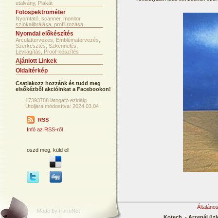
utalvány, Plakát
Fotospektrométer
Nyomtató, scanner, monitor
színkalibrálása, profilírozása
Nyomdai előkészítés
Arculattervezés, Emblématervezés,
Szerkesztés, Szkennelés,
Levilágítás, Proof-készítés
Ajánlott Linkek
Oldaltérkép
Csatlakozz hozzánk és tudd meg
elsőkézből akcióinkat a Facebookon!
17393788 látogató ezidáig
Utoljára módosítva: 2024.03.04
RSS
Infó az RSS-ről
oszd meg, küld el!
Általáno
Made by FortuNet
Kotech - Arzenál üzl