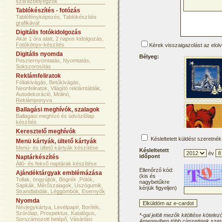
szárazbélyegzők
Tablókészítés - fotózás
Tablófényképezés, Tablókészítés
grafikával
Digitális fotókidolgozás
Akár 1 óra alatt, 2 napos kidolgozás,
Fotókönyv-készítés
Kérek visszaigazolást az elol
Digitális nyomda
Bélyeg:
Poszternyomtatás, Nyomtatás,
Sokszorosítás
Reklámfeliratok
Fóliakivágás, Betűkivágás,
Neonfeliratok, Világító reklámtáblák,
Autodekoráció, Molinó,
Reklámponyva
Ballagási meghívók, szalagok
Ballagási meghívó és üdvözlőlap
készítés
Keresztelő meghívók
Késleltetett küldést szeretnék
Menü kártyák, ültető kártyák
Menü- és ültető kártyák készítése
Késleltetett
év
időpont
Naptárkészítés
Álló- és fekvő naptárak készítése
Ellenőrző kód:
Ajándéktárgyak emblémázása
(kis és
Tollak, öngyújtók, Bögrék ,Pólók,
nagybetűkre
Sapkák, Mérőszalagok, Uszógumik,
kérjük figyeljen)
Strandlabdák, Léggömbök, Esernyők
Nyomda
Névjegykártya, Levélpapír, Boríték,
Szórólap, Prospektus, Katalógus,
*-gal jelölt mezők kitöltése kötelez
Sorszámozott belépő, Vásárlási
Amennyiben több címzettnek szere