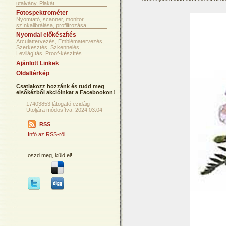
utalvány, Plakát
Fotospektrométer
Nyomtató, scanner, monitor
színkalibrálása, profilírozása
Nyomdai előkészítés
Arculattervezés, Emblématervezés,
Szerkesztés, Szkennelés,
Levilágítás, Proof-készítés
Ajánlott Linkek
Oldaltérkép
Csatlakozz hozzánk és tudd meg
elsőkézből akcióinkat a Facebookon!
17403853 látogató ezidáig
Utoljára módosítva: 2024.03.04
RSS
Infó az RSS-ről
oszd meg, küld el!