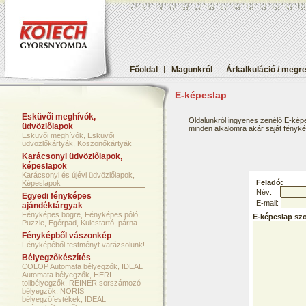
Főoldal
|
Magunkról
|
Árkalkuláció / megr
E-képeslap
Esküvői meghívók,
Oldalunkról ingyenes zenélő E-képe
üdvözlőlapok
minden alkalomra akár saját fényképf
Esküvői meghívók, Esküvői
üdvözlőkártyák, Köszönőkártyák
Karácsonyi üdvözlőlapok,
képeslapok
Karácsonyi és újévi üdvözlőlapok,
Feladó:
Képeslapok
Név:
Egyedi fényképes
E-mail:
ajándéktárgyak
Fényképes bögre, Fényképes póló,
E-képeslap sz
Puzzle, Egérpad, Kulcstartó, párna
Fényképből vászonkép
Fényképéből festményt varázsolunk!
Bélyegzőkészítés
COLOP Automata bélyegzők, IDEAL
Automata bélyegzők, HERI
tollbélyegzők, REINER sorszámozó
bélyegzők, NORIS
bélyegzőfestékek, IDEAL