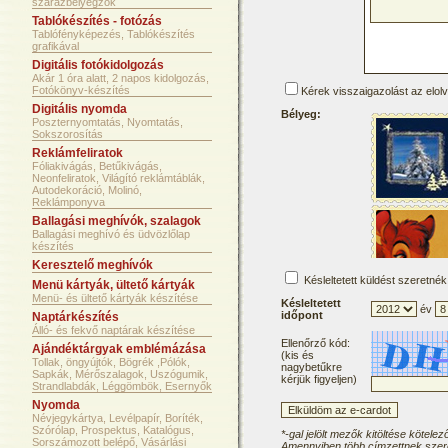
szárazbélyegzők
Tablókészítés - fotózás
Tablófényképezés, Tablókészítés
grafikával
Digitális fotókidolgozás
Akár 1 óra alatt, 2 napos kidolgozás,
Fotókönyv-készítés
Kérek visszaigazolást az elol
Digitális nyomda
Bélyeg:
Poszternyomtatás, Nyomtatás,
Sokszorosítás
Reklámfeliratok
Fóliakivágás, Betűkivágás,
Neonfeliratok, Világító reklámtáblák,
Autodekoráció, Molinó,
Reklámponyva
Ballagási meghívók, szalagok
Ballagási meghívó és üdvözlőlap
készítés
Keresztelő meghívók
Késleltetett küldést szeretnék
Menü kártyák, ültető kártyák
Menü- és ültető kártyák készítése
Késleltetett
év
időpont
Naptárkészítés
Álló- és fekvő naptárak készítése
Ellenőrző kód:
Ajándéktárgyak emblémázása
(kis és
Tollak, öngyújtók, Bögrék ,Pólók,
nagybetűkre
Sapkák, Mérőszalagok, Uszógumik,
kérjük figyeljen)
Strandlabdák, Léggömbök, Esernyők
Nyomda
Névjegykártya, Levélpapír, Boríték,
Szórólap, Prospektus, Katalógus,
*-gal jelölt mezők kitöltése kötelez
Sorszámozott belépő, Vásárlási
Amennyiben több címzettnek szere