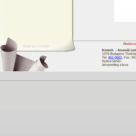
Általáno
Made by FortuNet
Kotech - Arzenál üzl
1076 Budapest Thököly
Tel:
461-0662
, Fax: 4
Nyitva tartás:
átmanetileg zárva