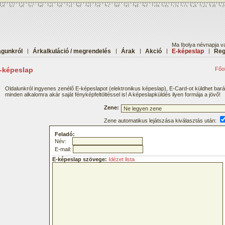
Ma Ibolya névnapja va
gunkról
|
Árkalkuláció / megrendelés
|
Árak
|
Akció
|
E-képeslap
|
Reg
-képeslap
Főol
Oldalunkról ingyenes zenélő E-képeslapot (elektronikus képeslap), E-Card-ot küldhet bar
minden alkalomra akár saját fényképfeltöltéssel is! A képeslapküldés ilyen formája a jövő!
Zene:
Zene automatikus lejátszása kiválasztás után:
Feladó:
Név:
E-mail:
E-képeslap szövege:
Idézet lista