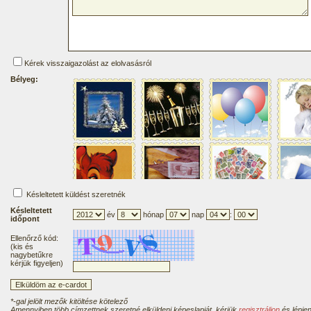
Kérek visszaigazolást az elolvasásról
Bélyeg:
Késleltetett küldést szeretnék
Késleltetett
év
hónap
nap
:
időpont
Ellenőrző kód:
(kis és
nagybetűkre
kérjük figyeljen)
*-gal jelölt mezők kitöltése kötelező
Amennyiben több címzettnek szeretné elküldeni képeslapját, kérjük
regisztráljon
és lépjen