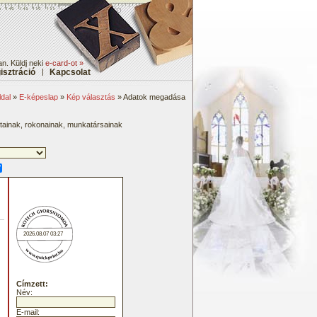
n. Küldj neki
e-card-ot »
isztráció
|
Kapcsolat
dal
»
E-képeslap
»
Kép választás
» Adatok megadása
átainak, rokonainak, munkatársainak
2026.08.07 03:27
Címzett:
Név:
E-mail: