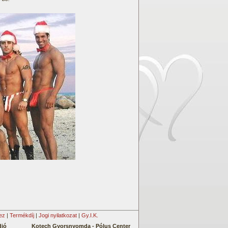
ez
|
Termékdíj
|
Jogi nyilatkozat
|
Gy.I.K.
dió
Kotech Gyorsnyomda -
Pólus Center