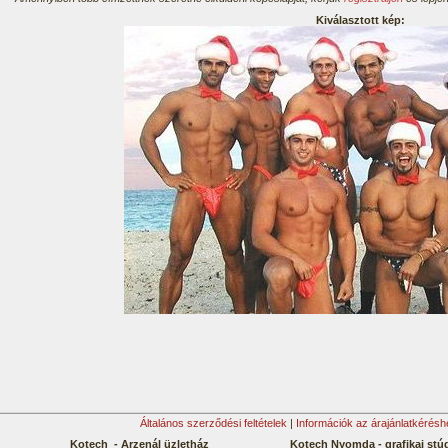
Kiválasztott kép:
Általános szerződési feltételek
|
Információk az árajánlatkérésh
Kotech - Arzenál üzletház
Kotech Nyomda - grafikai stú