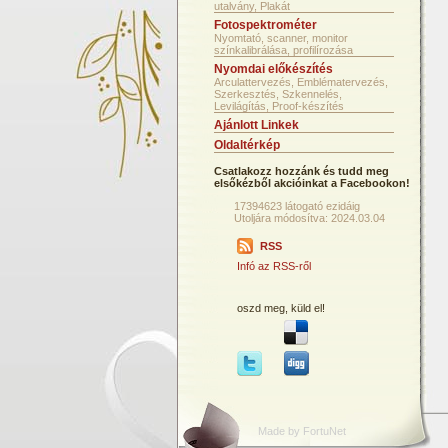
utalvány, Plakát
Fotospektrométer
Nyomtató, scanner, monitor
színkalibrálása, profilírozása
Nyomdai előkészítés
Arculattervezés, Emblématervezés,
Szerkesztés, Szkennelés,
Levilágítás, Proof-készítés
Ajánlott Linkek
Oldaltérkép
Csatlakozz hozzánk és tudd meg
elsőkézből akcióinkat a Facebookon!
17394623 látogató ezidáig
Utoljára módosítva: 2024.03.04
RSS
Infó az RSS-ről
oszd meg, küld el!
Made by FortuNet