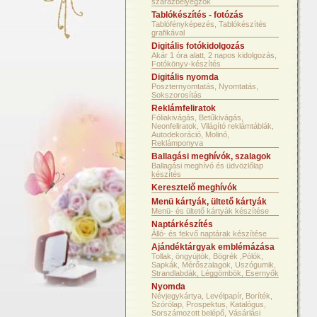
szárazbélyegzők
Tablókészítés - fotózás
Tablófényképezés, Tablókészítés
grafikával
Digitális fotókidolgozás
Akár 1 óra alatt, 2 napos kidolgozás,
Fotókönyv-készítés
Digitális nyomda
Poszternyomtatás, Nyomtatás,
Sokszorosítás
Reklámfeliratok
Fóliakivágás, Betűkivágás,
Neonfeliratok, Világító reklámtáblák,
Autodekoráció, Molinó,
Reklámponyva
Ballagási meghívók, szalagok
Ballagási meghívó és üdvözlőlap
készítés
Keresztelő meghívók
Menü kártyák, ültető kártyák
Menü- és ültető kártyák készítése
Naptárkészítés
Álló- és fekvő naptárak készítése
Ajándéktárgyak emblémázása
Tollak, öngyújtók, Bögrék ,Pólók,
Sapkák, Mérőszalagok, Uszógumik,
Strandlabdák, Léggömbök, Esernyők
Nyomda
Névjegykártya, Levélpapír, Boríték,
Szórólap, Prospektus, Katalógus,
Sorszámozott belépő, Vásárlási