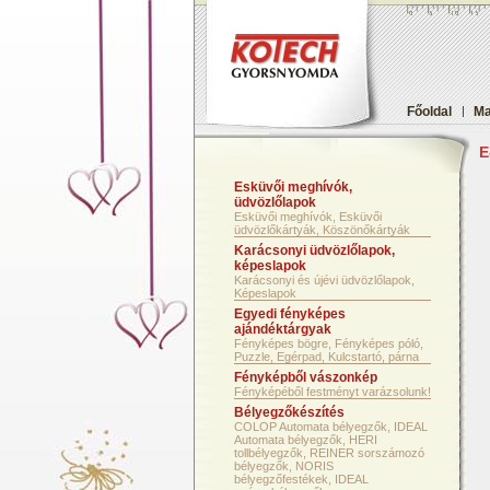
Főoldal
|
Ma
E
Esküvői meghívók,
üdvözlőlapok
Esküvői meghívók, Esküvői
üdvözlőkártyák, Köszönőkártyák
Karácsonyi üdvözlőlapok,
képeslapok
Karácsonyi és újévi üdvözlőlapok,
Képeslapok
Egyedi fényképes
ajándéktárgyak
Fényképes bögre, Fényképes póló,
Puzzle, Egérpad, Kulcstartó, párna
Fényképből vászonkép
Fényképéből festményt varázsolunk!
Bélyegzőkészítés
COLOP Automata bélyegzők, IDEAL
Automata bélyegzők, HERI
tollbélyegzők, REINER sorszámozó
bélyegzők, NORIS
bélyegzőfestékek, IDEAL