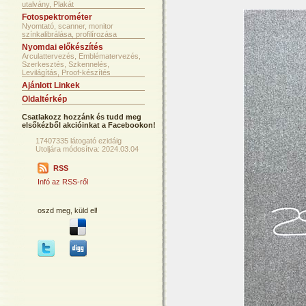
utalvány, Plakát
Fotospektrométer
Nyomtató, scanner, monitor
színkalibrálása, profilírozása
Nyomdai előkészítés
Arculattervezés, Emblématervezés,
Szerkesztés, Szkennelés,
Levilágítás, Proof-készítés
Ajánlott Linkek
Oldaltérkép
Csatlakozz hozzánk és tudd meg
elsőkézből akcióinkat a Facebookon!
17407335 látogató ezidáig
Utoljára módosítva: 2024.03.04
RSS
Infó az RSS-ről
oszd meg, küld el!