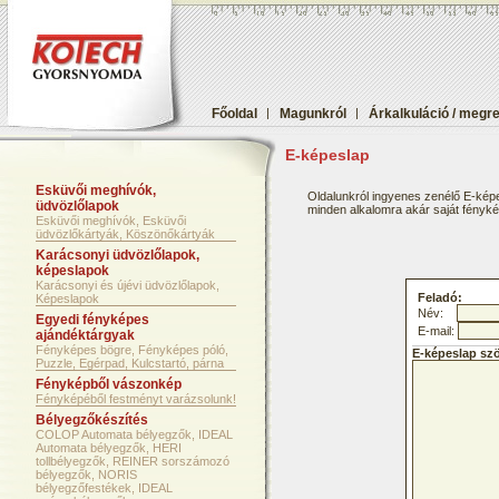
Főoldal
|
Magunkról
|
Árkalkuláció / megr
E-képeslap
Esküvői meghívók,
Oldalunkról ingyenes zenélő E-képe
üdvözlőlapok
minden alkalomra akár saját fényképf
Esküvői meghívók, Esküvői
üdvözlőkártyák, Köszönőkártyák
Karácsonyi üdvözlőlapok,
képeslapok
Karácsonyi és újévi üdvözlőlapok,
Feladó:
Képeslapok
Név:
Egyedi fényképes
E-mail:
ajándéktárgyak
Fényképes bögre, Fényképes póló,
E-képeslap sz
Puzzle, Egérpad, Kulcstartó, párna
Fényképből vászonkép
Fényképéből festményt varázsolunk!
Bélyegzőkészítés
COLOP Automata bélyegzők, IDEAL
Automata bélyegzők, HERI
tollbélyegzők, REINER sorszámozó
bélyegzők, NORIS
bélyegzőfestékek, IDEAL