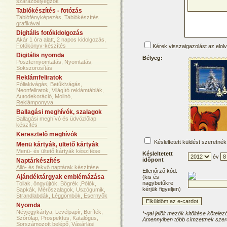
szárazbélyegzők
Tablókészítés - fotózás
Tablófényképezés, Tablókészítés
grafikával
Digitális fotókidolgozás
Akár 1 óra alatt, 2 napos kidolgozás,
Fotókönyv-készítés
Kérek visszaigazolást az elol
Digitális nyomda
Bélyeg:
Poszternyomtatás, Nyomtatás,
Sokszorosítás
Reklámfeliratok
Fóliakivágás, Betűkivágás,
Neonfeliratok, Világító reklámtáblák,
Autodekoráció, Molinó,
Reklámponyva
Ballagási meghívók, szalagok
Ballagási meghívó és üdvözlőlap
készítés
Keresztelő meghívók
Késleltetett küldést szeretnék
Menü kártyák, ültető kártyák
Menü- és ültető kártyák készítése
Késleltetett
év
időpont
Naptárkészítés
Álló- és fekvő naptárak készítése
Ellenőrző kód:
Ajándéktárgyak emblémázása
(kis és
nagybetűkre
Tollak, öngyújtók, Bögrék ,Pólók,
kérjük figyeljen)
Sapkák, Mérőszalagok, Uszógumik,
Strandlabdák, Léggömbök, Esernyők
Nyomda
Névjegykártya, Levélpapír, Boríték,
*-gal jelölt mezők kitöltése kötelez
Szórólap, Prospektus, Katalógus,
Amennyiben több címzettnek szere
Sorszámozott belépő, Vásárlási