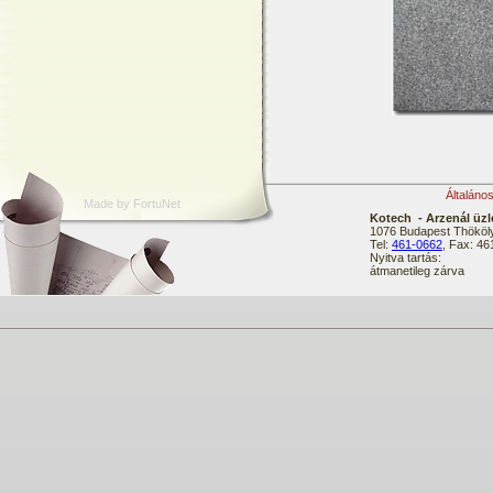
Általáno
Made by FortuNet
Kotech - Arzenál üzl
1076 Budapest Thököly
Tel:
461-0662
, Fax: 4
Nyitva tartás:
átmanetileg zárva