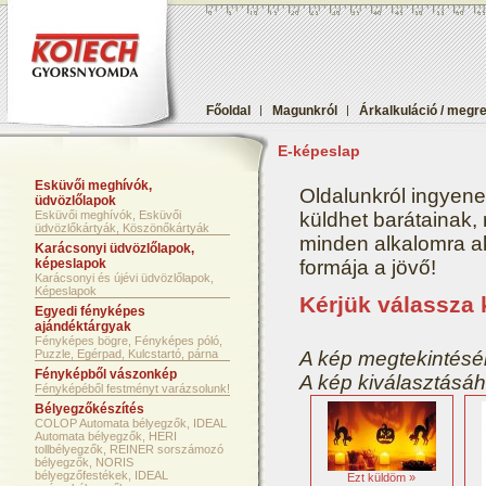
Főoldal
|
Magunkról
|
Árkalkuláció / megr
E-képeslap
Esküvői meghívók,
Oldalunkról ingyene
üdvözlőlapok
Esküvői meghívók, Esküvői
küldhet barátainak,
üdvözlőkártyák, Köszönőkártyák
minden alkalomra aká
Karácsonyi üdvözlőlapok,
képeslapok
formája a jövő!
Karácsonyi és újévi üdvözlőlapok,
Képeslapok
Kérjük válassza 
Egyedi fényképes
ajándéktárgyak
Fényképes bögre, Fényképes póló,
Puzzle, Egérpad, Kulcstartó, párna
A kép megtekintéséh
Fényképből vászonkép
A kép kiválasztásáh
Fényképéből festményt varázsolunk!
Bélyegzőkészítés
COLOP Automata bélyegzők, IDEAL
Automata bélyegzők, HERI
tollbélyegzők, REINER sorszámozó
bélyegzők, NORIS
bélyegzőfestékek, IDEAL
Ezt küldöm »