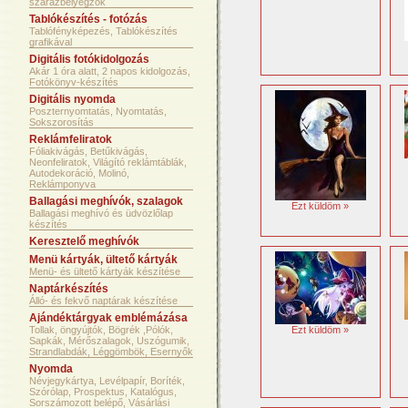
szárazbélyegzők
Tablókészítés - fotózás
Tablófényképezés, Tablókészítés
grafikával
Digitális fotókidolgozás
Akár 1 óra alatt, 2 napos kidolgozás,
Fotókönyv-készítés
Digitális nyomda
Poszternyomtatás, Nyomtatás,
Sokszorosítás
Reklámfeliratok
Fóliakivágás, Betűkivágás,
Neonfeliratok, Világító reklámtáblák,
Autodekoráció, Molinó,
Reklámponyva
Ballagási meghívók, szalagok
Ezt küldöm »
Ballagási meghívó és üdvözlőlap
készítés
Keresztelő meghívók
Menü kártyák, ültető kártyák
Menü- és ültető kártyák készítése
Naptárkészítés
Álló- és fekvő naptárak készítése
Ajándéktárgyak emblémázása
Tollak, öngyújtók, Bögrék ,Pólók,
Ezt küldöm »
Sapkák, Mérőszalagok, Uszógumik,
Strandlabdák, Léggömbök, Esernyők
Nyomda
Névjegykártya, Levélpapír, Boríték,
Szórólap, Prospektus, Katalógus,
Sorszámozott belépő, Vásárlási