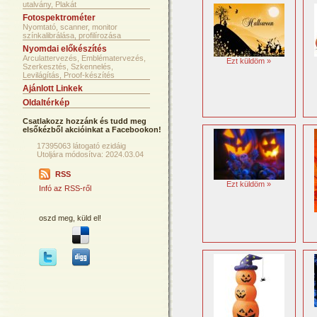
utalvány, Plakát
Fotospektrométer
Nyomtató, scanner, monitor
színkalibrálása, profilírozása
Nyomdai előkészítés
Arculattervezés, Emblématervezés,
Ezt küldöm »
Szerkesztés, Szkennelés,
Levilágítás, Proof-készítés
Ajánlott Linkek
Oldaltérkép
Csatlakozz hozzánk és tudd meg
elsőkézből akcióinkat a Facebookon!
17395063 látogató ezidáig
Utoljára módosítva: 2024.03.04
RSS
Ezt küldöm »
Infó az RSS-ről
oszd meg, küld el!