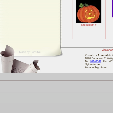
Ezt küldöm »
Általáno
Made by FortuNet
Kotech - Arzenál üzl
1076 Budapest Thököly
Tel:
461-0662
, Fax: 4
Nyitva tartás:
átmanetileg zárva