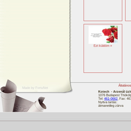
Ezt küldöm »
Általáno
Made by FortuNet
Kotech - Arzenál üzl
1076 Budapest Thököly
Tel:
461-0662
, Fax: 4
Nyitva tartás:
átmanetileg zárva