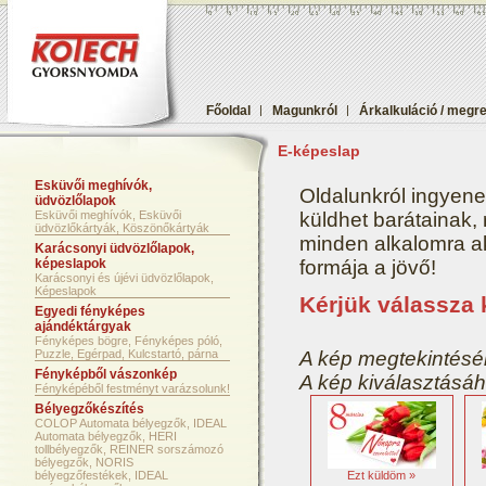
Főoldal
|
Magunkról
|
Árkalkuláció / megr
E-képeslap
Esküvői meghívók,
Oldalunkról ingyene
üdvözlőlapok
Esküvői meghívók, Esküvői
küldhet barátainak,
üdvözlőkártyák, Köszönőkártyák
minden alkalomra aká
Karácsonyi üdvözlőlapok,
képeslapok
formája a jövő!
Karácsonyi és újévi üdvözlőlapok,
Képeslapok
Kérjük válassza 
Egyedi fényképes
ajándéktárgyak
Fényképes bögre, Fényképes póló,
Puzzle, Egérpad, Kulcstartó, párna
A kép megtekintéséh
Fényképből vászonkép
A kép kiválasztásáh
Fényképéből festményt varázsolunk!
Bélyegzőkészítés
COLOP Automata bélyegzők, IDEAL
Automata bélyegzők, HERI
tollbélyegzők, REINER sorszámozó
bélyegzők, NORIS
bélyegzőfestékek, IDEAL
Ezt küldöm »