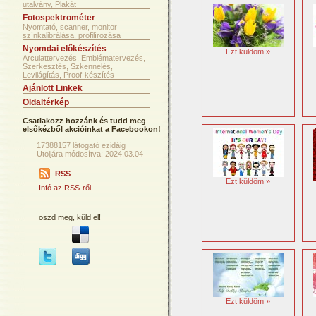
utalvány, Plakát
Fotospektrométer
Nyomtató, scanner, monitor
színkalibrálása, profilírozása
Nyomdai előkészítés
Ezt küldöm »
Arculattervezés, Emblématervezés,
Szerkesztés, Szkennelés,
Levilágítás, Proof-készítés
Ajánlott Linkek
Oldaltérkép
Csatlakozz hozzánk és tudd meg
elsőkézből akcióinkat a Facebookon!
17388157 látogató ezidáig
Utoljára módosítva: 2024.03.04
RSS
Ezt küldöm »
Infó az RSS-ről
oszd meg, küld el!
Ezt küldöm »